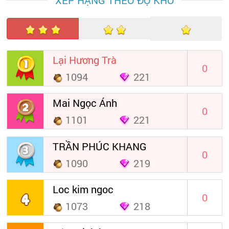
Lại Hương Trà
0
1094
221
Mai Ngọc Ánh
0
1101
221
TRẦN PHÚC KHANG
0
1090
219
Loc kim ngoc
0
1073
218