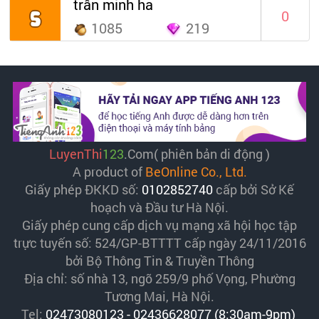
trân minh ha
0
1085
219
LuyenThi
123
.Com( phiên bản di động )
A product of
BeOnline Co., Ltd.
Giấy phép ĐKKD số:
0102852740
cấp bởi Sở Kế
hoạch và Đầu tư Hà Nội.
Giấy phép cung cấp dịch vụ mạng xã hội học tập
trực tuyến số: 524/GP-BTTTT cấp ngày 24/11/2016
bởi Bộ Thông Tin & Truyền Thông
Địa chỉ: số nhà 13, ngõ 259/9 phố Vọng, Phường
Tương Mai, Hà Nội.
Tel:
02473080123 - 02436628077 (8:30am-9pm)