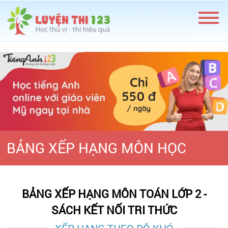
BẢNG XẾP HẠNG MÔN HỌC
BẢNG XẾP HẠNG MÔN TOÁN LỚP 2 -
SÁCH KẾT NỐI TRI THỨC
XẾP HẠNG THEO ĐỘ KHÓ