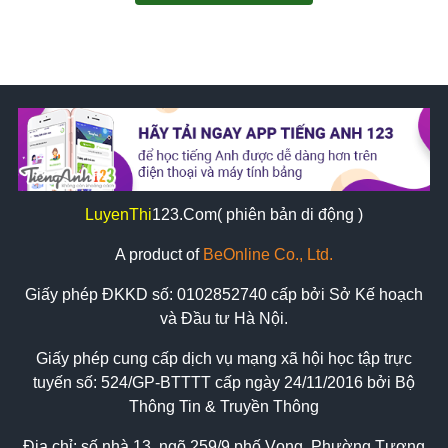
LuyenThi
123
.Com( phiên bản di động )
A product of
BeOnline Co., Ltd.
Giấy phép ĐKKD số:
0102852740
cấp bởi Sở Kế hoạch
và Đầu tư Hà Nội.
Giấy phép cung cấp dịch vụ mạng xã hội học tập trực
tuyến số: 524/GP-BTTTT cấp ngày 24/11/2016 bởi Bộ
Thông Tin & Truyền Thông
Địa chỉ: số nhà 13, ngõ 259/9 phố Vọng, Phường Tương