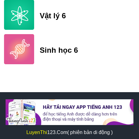
Vật lý 6
Sinh học 6
LuyenThi
123
.Com( phiên bản di động )