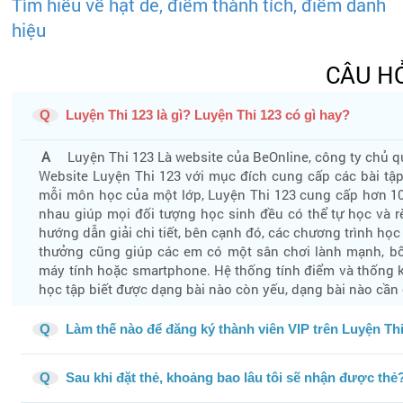
Tìm hiểu về hạt dẻ, điểm thành tích, điểm danh
hiệu
CÂU H
Q
Luyện Thi 123 là gì? Luyện Thi 123 có gì hay?
A
Luyện Thi 123 Là website của BeOnline, công ty chủ 
Website Luyện Thi 123 với mục đích cung cấp các bài tập
mỗi môn học của một lớp, Luyện Thi 123 cung cấp hơn 10
nhau giúp mọi đối tượng học sinh đều có thể tự học và rè
hướng dẫn giải chi tiết, bên cạnh đó, các chương trình học
thưởng cũng giúp các em có một sân chơi lành mạnh, bổ 
máy tính hoặc smartphone. Hệ thống tính điểm và thống 
học tập biết được dạng bài nào còn yếu, dạng bài nào cần
Q
Làm thế nào để đăng ký thành viên VIP trên Luyện Th
Q
Sau khi đặt thẻ, khoảng bao lâu tôi sẽ nhận được thẻ