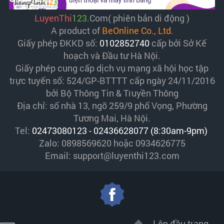
LuyenThi
123
.Com( phiên bản di động )
A product of
BeOnline Co., Ltd.
Giấy phép ĐKKD số:
0102852740
cấp bởi Sở Kế
hoạch và Đầu tư Hà Nội.
Giấy phép cung cấp dịch vụ mạng xã hội học tập
trực tuyến số: 524/GP-BTTTT cấp ngày 24/11/2016
bởi Bộ Thông Tin & Truyền Thông
Địa chỉ: số nhà 13, ngõ 259/9 phố Vọng, Phường
Tương Mai, Hà Nội.
Tel:
02473080123 - 02436628077 (8:30am-9pm)
Zalo: 0898569620 hoặc 0934626775
Email: support@luyenthi123.com
Lên đầu trang