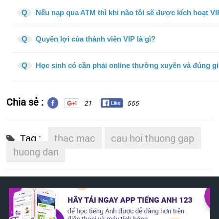
Q
Nếu nạp qua ATM thì khi nào tôi sẽ được kích hoạt V
Q
Quyền lợi của thành viên VIP là gì?
Q
Học sinh có cần phải online thường xuyên và đúng gi
Chia sẻ :
21
555
Tag :
thac mac
cau hoi thuong gap
huong dan