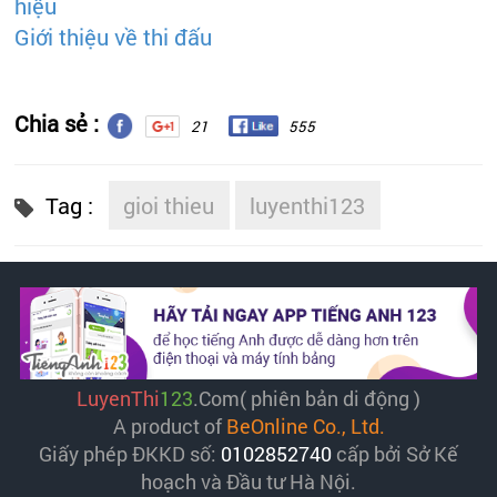
hiệu
Giới thiệu về thi đấu
Chia sẻ :
21
555
Tag :
gioi thieu
luyenthi123
LuyenThi
123
.Com( phiên bản di động )
A product of
BeOnline Co., Ltd.
Giấy phép ĐKKD số:
0102852740
cấp bởi Sở Kế
hoạch và Đầu tư Hà Nội.