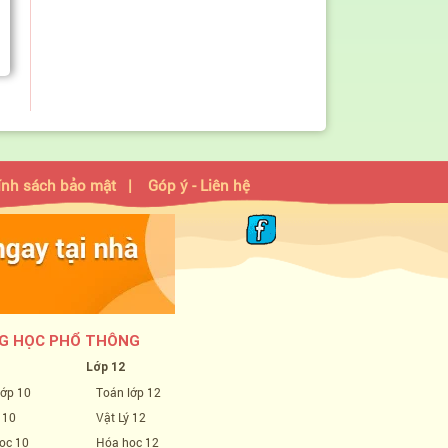
ính sách bảo mật
|
Góp ý - Liên hệ
G HỌC PHỔ THÔNG
Lớp 12
lớp 10
Toán lớp 12
 10
Vật Lý 12
ọc 10
Hóa học 12