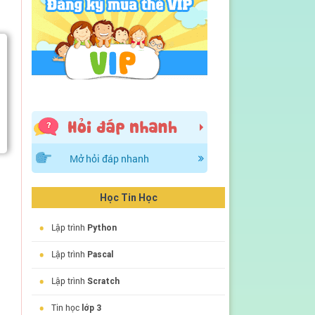
Mở hỏi đáp nhanh
Học Tin Học
•
Lập trình
Python
•
Lập trình
Pascal
•
Lập trình
Scratch
•
Tin học
lớp 3