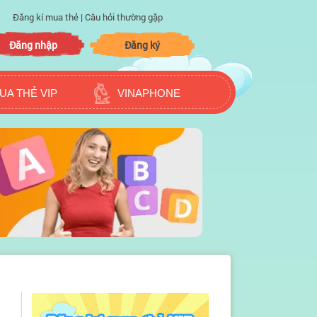
Đăng kí mua thẻ
|
Câu hỏi thường gặp
Đăng nhập
Đăng ký
UA THẺ VIP
VINAPHONE