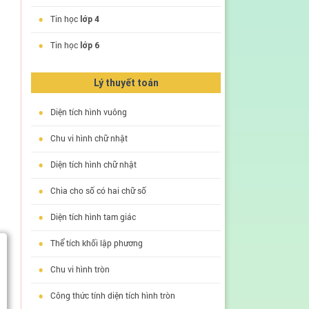
•
Tin học
lớp 4
•
Tin học
lớp 6
Lý thuyết toán
•
Diện tích hình vuông
•
Chu vi hình chữ nhật
•
Diện tích hình chữ nhật
•
Chia cho số có hai chữ số
•
Diện tích hình tam giác
•
Thể tích khối lập phương
•
Chu vi hình tròn
•
Công thức tính diện tích hình tròn