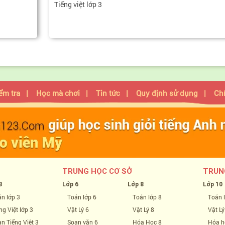
Tiếng việt lớp 3
ểm tra
|
Học mà chơi
|
Tin tức
|
Quy định sử dụng
|
Ch
TRUNG HỌC CƠ SỞ
TRUN
3
Lớp 6
Lớp 8
Lớp 10
n lớp 3
Toán lớp 6
Toán lớp 8
Toán 
ng Việt lớp 3
Vật Lý 6
Vật Lý 8
Vật Lý
n Tiếng Việt 3
Soạn văn 6
Hóa Học 8
Hóa h