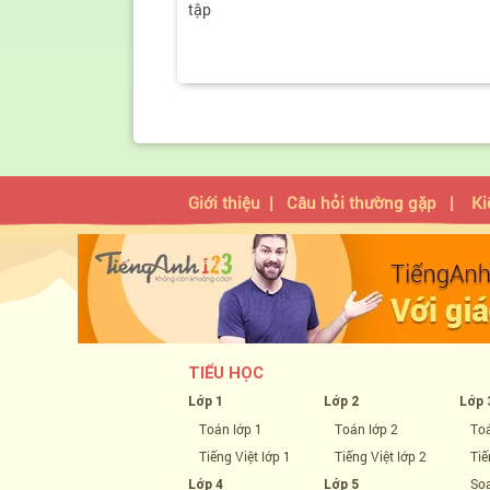
tập
Giới thiệu
|
Câu hỏi thường gặp
|
Ki
TIỂU HỌC
Lớp 1
Lớp 2
Lớp 
Toán lớp 1
Toán lớp 2
Toá
Tiếng Việt lớp 1
Tiếng Việt lớp 2
Tiế
Soạ
Lớp 4
Lớp 5