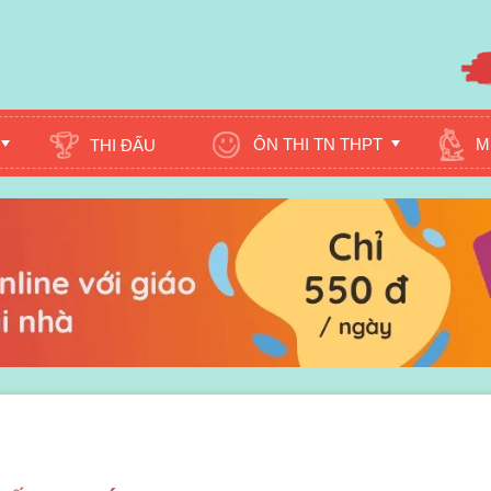
ÔN THI TN THPT
M
THI ĐẤU