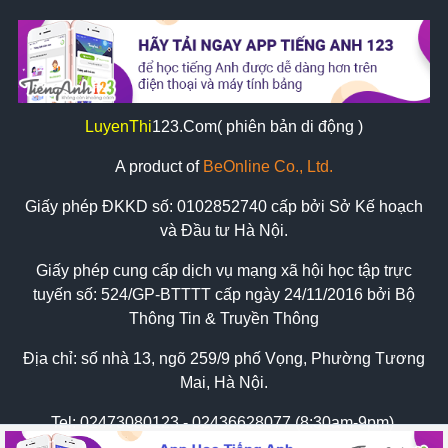
LuyenThi
123
.Com( phiên bản di động )
A product of
BeOnline Co., Ltd.
Giấy phép ĐKKD số:
0102852740
cấp bởi Sở Kế hoạch
và Đầu tư Hà Nội.
Giấy phép cung cấp dịch vụ mạng xã hội học tập trực
tuyến số: 524/GP-BTTTT cấp ngày 24/11/2016 bởi Bộ
Thông Tin & Truyền Thông
Địa chỉ: số nhà 13, ngõ 259/9 phố Vọng, Phường Tương
Mai, Hà Nội.
Tel:
02473080123 - 02436628077 (8:30am-9pm)
Zalo: 0898569620 hoặc 0934626775