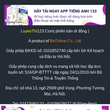
LuyenThi
123
.Com( phiên bản di động )
A product of
BeOnline Co., Ltd.
Giấy phép ĐKKD số:
0102852740
cấp bởi Sở Kế hoạch
và Đầu tư Hà Nội.
Giấy phép cung cấp dịch vụ mạng xã hội học tập trực
tuyến số: 524/GP-BTTTT cấp ngày 24/11/2016 bởi Bộ
Thông Tin & Truyền Thông
Địa chỉ: số nhà 13, ngõ 259/9 phố Vọng, Phường Tương
Mai, Hà Nội.
Tel:
02473080123 - 02436628077 (8:30am-9pm)
Zalo: 0898569620 hoặc 0934626775