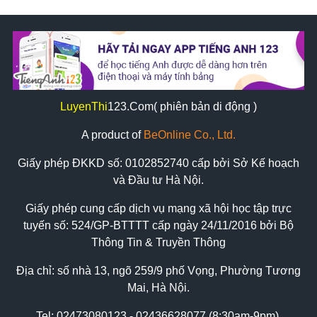
LuyenThi
123
.Com( phiên bản di động )
A product of
BeOnline Co., Ltd.
Giấy phép ĐKKD số:
0102852740
cấp bởi Sở Kế hoạch
và Đầu tư Hà Nội.
Giấy phép cung cấp dịch vụ mạng xã hội học tập trực
tuyến số: 524/GP-BTTTT cấp ngày 24/11/2016 bởi Bộ
Thông Tin & Truyền Thông
Địa chỉ: số nhà 13, ngõ 259/9 phố Vọng, Phường Tương
Mai, Hà Nội.
Tel:
02473080123 - 02436628077 (8:30am-9pm)