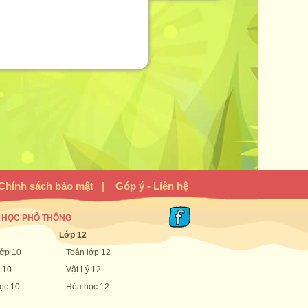
Chính sách bảo mật
|
Góp ý - Liên hệ
 HỌC PHỔ THÔNG
Lớp 12
lớp 10
Toán lớp 12
 10
Vật Lý 12
ọc 10
Hóa học 12