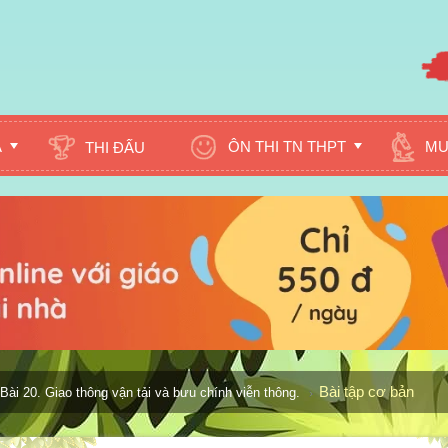
A
ÔN THI TN THPT
MU
THI ĐẤU
Bài tập cơ bản
Bài 20. Giao thông vận tải và bưu chính viễn thông.