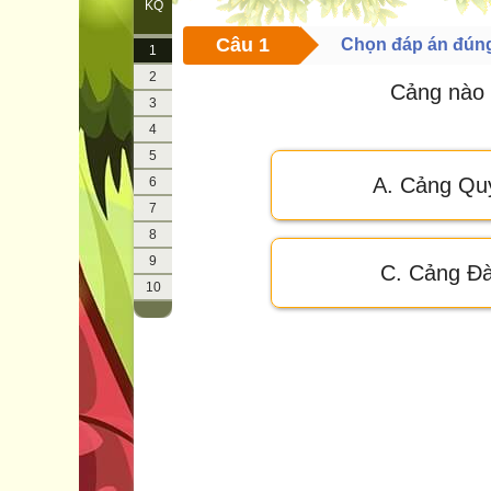
KQ
Câu 1
Chọn đáp án đún
1
2
Cảng nào 
3
4
5
A. Cảng Qu
6
7
8
9
C. Cảng Đ
10