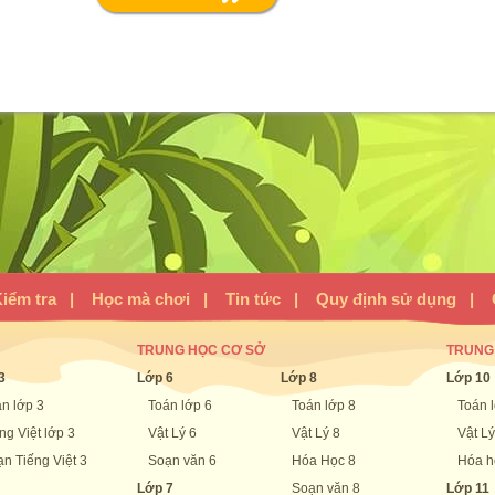
iểm tra
|
Học mà chơi
|
Tin tức
|
Quy định sử dụng
|
TRUNG HỌC CƠ SỞ
TRUNG
3
Lớp 6
Lớp 8
Lớp 10
n lớp 3
Toán lớp 6
Toán lớp 8
Toán 
ng Việt lớp 3
Vật Lý 6
Vật Lý 8
Vật Lý
n Tiếng Việt 3
Soạn văn 6
Hóa Học 8
Hóa h
Lớp 7
Soạn văn 8
Lớp 11