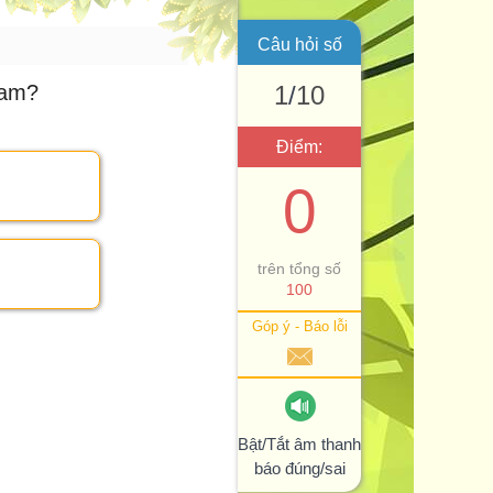
Câu hỏi số
Nam?
1
/
10
Điểm:
0
trên tổng số
100
Góp ý - Báo lỗi
Bật/Tắt âm thanh
báo đúng/sai