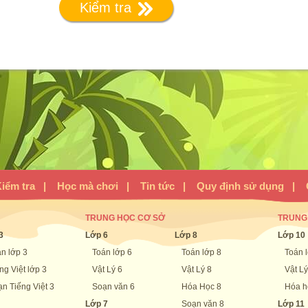
Kiểm tra
iểm tra
|
Học mà chơi
|
Tin tức
|
Quy định sử dụng
|
TRUNG HỌC CƠ SỞ
TRUNG
3
Lớp 6
Lớp 8
Lớp 10
n lớp 3
Toán lớp 6
Toán lớp 8
Toán 
ng Việt lớp 3
Vật Lý 6
Vật Lý 8
Vật Lý
n Tiếng Việt 3
Soạn văn 6
Hóa Học 8
Hóa h
Lớp 7
Soạn văn 8
Lớp 11