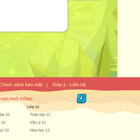
Chính sách bảo mật
|
Góp ý - Liên hệ
 HỌC PHỔ THÔNG
Lớp 12
lớp 10
Toán lớp 12
 10
Vật Lý 12
ọc 10
Hóa học 12