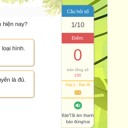
Câu hỏi số
m hiện nay?
1
/
10
Điểm:
 loại hình.
0
trên tổng số
100
yến là đủ.
Góp ý - Báo lỗi
Bật/Tắt âm thanh
báo đúng/sai