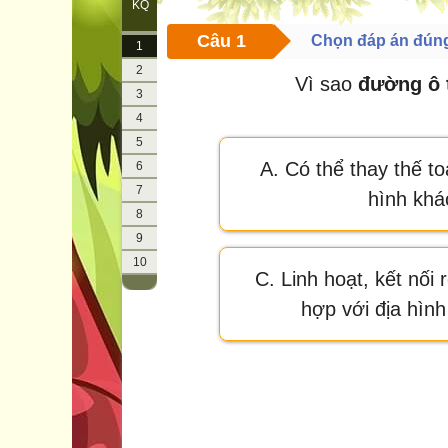
KQ
Câu 1
Chọn đáp án đún
1
2
Vì sao
đường ô 
3
4
5
A. Có thể thay thế to
6
7
hình khá
8
9
10
C. Linh hoạt, kết nối
hợp với địa hình