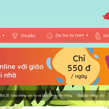
A
ÔN THI TN THPT
MU
THI ĐẤU
Bài tập nâng cao
Bài 20. Giao thông vận tải và bưu chính viễn thông.