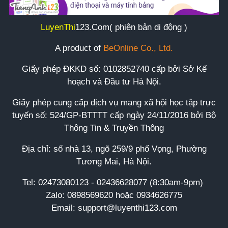
LuyenThi
123
.Com( phiên bản di động )
A product of
BeOnline Co., Ltd.
Giấy phép ĐKKD số:
0102852740
cấp bởi Sở Kế
hoạch và Đầu tư Hà Nội.
Giấy phép cung cấp dịch vụ mạng xã hội học tập trực
tuyến số: 524/GP-BTTTT cấp ngày 24/11/2016 bởi Bộ
Thông Tin & Truyền Thông
Địa chỉ: số nhà 13, ngõ 259/9 phố Vọng, Phường
Tương Mai, Hà Nội.
Tel:
02473080123 - 02436628077 (8:30am-9pm)
Zalo: 0898569620 hoặc 0934626775
Email: support@luyenthi123.com