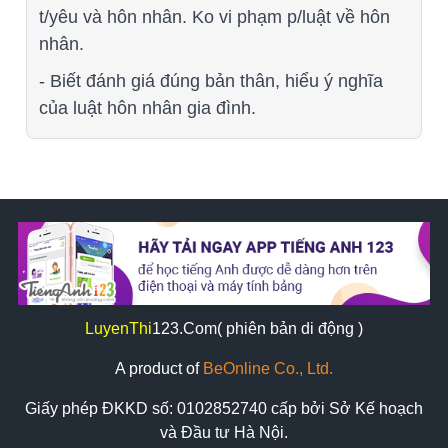
t/yêu và hôn nhân. Ko vi phạm p/luật về hôn
nhân.
- Biết đánh giá đúng bản thân, hiểu ý nghĩa
của luật hôn nhân gia đình.
LuyenThi
123
.Com( phiên bản di động )
A product of
BeOnline Co., Ltd.
Giấy phép ĐKKD số:
0102852740
cấp bởi Sở Kế hoạch
và Đầu tư Hà Nội.