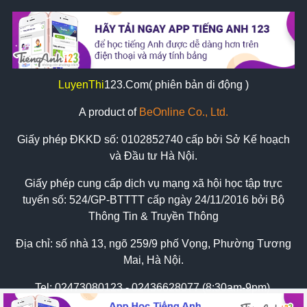
LuyenThi
123
.Com( phiên bản di động )
A product of
BeOnline Co., Ltd.
Giấy phép ĐKKD số:
0102852740
cấp bởi Sở Kế hoạch
và Đầu tư Hà Nội.
Giấy phép cung cấp dịch vụ mạng xã hội học tập trực
tuyến số: 524/GP-BTTTT cấp ngày 24/11/2016 bởi Bộ
Thông Tin & Truyền Thông
Địa chỉ: số nhà 13, ngõ 259/9 phố Vọng, Phường Tương
Mai, Hà Nội.
Tel:
02473080123 - 02436628077 (8:30am-9pm)
Zalo: 0898569620 hoặc 0934626775