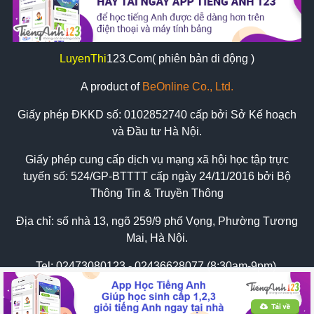
LuyenThi
123
.Com( phiên bản di động )
A product of
BeOnline Co., Ltd.
Giấy phép ĐKKD số:
0102852740
cấp bởi Sở Kế hoạch
và Đầu tư Hà Nội.
Giấy phép cung cấp dịch vụ mạng xã hội học tập trực
tuyến số: 524/GP-BTTTT cấp ngày 24/11/2016 bởi Bộ
Thông Tin & Truyền Thông
Địa chỉ: số nhà 13, ngõ 259/9 phố Vọng, Phường Tương
Mai, Hà Nội.
Tel:
02473080123 - 02436628077 (8:30am-9pm)
Zalo: 0898569620 hoặc 0934626775
Email: support@luyenthi123.com