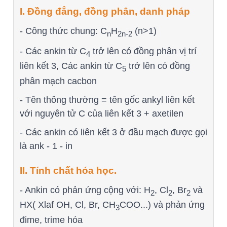
I. Đồng đẳng, đồng phân, danh pháp
- Công thức chung: C
H
(n>1)
n
2n-2
- Các ankin từ C
trở lên có đồng phân vị trí
4
liên kết 3, Các ankin từ C
trở lên có đồng
5
phân mạch cacbon
- Tên thông thường = tên gốc ankyl liên kết
với nguyên tử C của liên kết 3 + axetilen
- Các ankin có liên kết 3 ở đầu mạch được gọi
là ank - 1 - in
II. Tính chất hóa học.
- Ankin có phản ứng cộng với: H
, Cl
, Br
và
2
2
2
HX( Xlaf OH, Cl, Br, CH
COO...) và phản ứng
3
đime, trime hóa