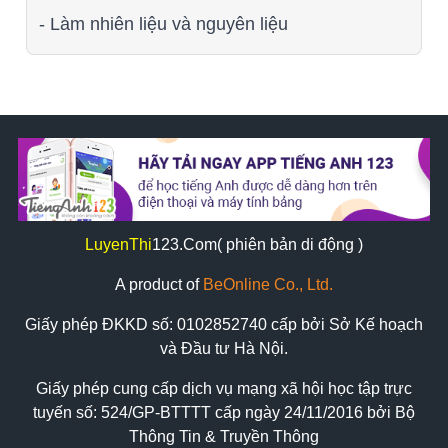
- Làm nhiên liệu và nguyên liệu
LuyenThi
123
.Com( phiên bản di động )
A product of
BeOnline Co., Ltd.
Giấy phép ĐKKD số:
0102852740
cấp bởi Sở Kế hoạch
và Đầu tư Hà Nội.
Giấy phép cung cấp dịch vụ mạng xã hội học tập trực
tuyến số: 524/GP-BTTTT cấp ngày 24/11/2016 bởi Bộ
Thông Tin & Truyền Thông