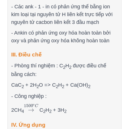
- Các ank - 1 - in có phản ứng thế bằng ion
kim loại tại nguyên tử H liên kết trực tiếp với
nguyên tử cacbon liên kết 3 đầu mạch
- Ankin có phản ứng oxy hóa hoàn toàn bởi
oxy và phản ứng oxy hóa không hoàn toàn
III. Điều chế
- Phòng thí nghiệm : C
H
được điều chế
2
2
bằng cách:
CaC
+ 2H
O => C
H
+ Ca(OH)
2
2
2
2
2
- Công nghiệp :
o
1500
C
→
2CH
C
H
+ 3H
→
1500
o
C
4
2
2
2
IV. Ứng dụng