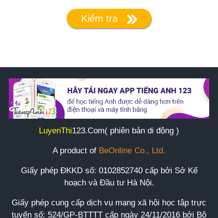
Kiểm tra
LuyenThi
123
.Com( phiên bản di động )
A product of
BeOnline Co., Ltd.
Giấy phép ĐKKD số:
0102852740
cấp bởi Sở Kế
hoạch và Đầu tư Hà Nội.
Giấy phép cung cấp dịch vụ mạng xã hội học tập trực
tuyến số: 524/GP-BTTTT cấp ngày 24/11/2016 bởi Bộ