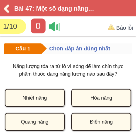
Bài 47: Một số dạng năng lượng
0
1
/
10
Báo lỗi
Câu 1
Chọn đáp án đúng nhất
Năng lượng tỏa ra từ lò vi sóng để làm chín thực
phẩm thuộc dạng năng lượng nào sau đây?
Nhiệt năng
Hóa năng
Quang năng
Điện năng