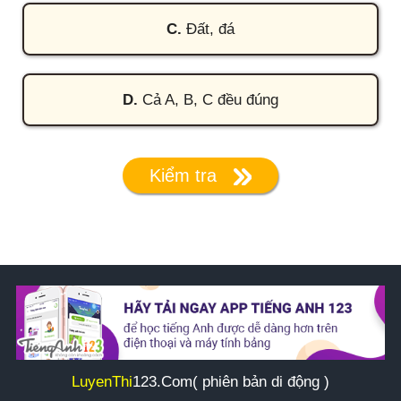
C.
Đất, đá
D.
Cả A, B, C đều đúng
Kiểm tra
LuyenThi
123
.Com( phiên bản di động )