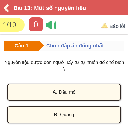
Bài 13: Một số nguyên liệu
0
1
/
10
Báo lỗi
Câu 1
Chọn đáp án đúng nhất
Nguyên liệu được con người lấy từ tự nhiên để chế biến
là:
A.
Dầu mỏ
B.
Quặng