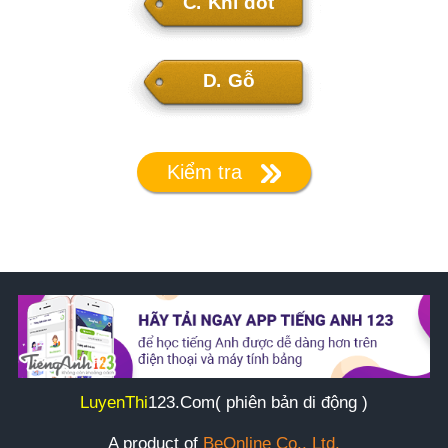
C.
Khí đốt
D.
Gỗ
Kiểm tra
LuyenThi
123
.Com( phiên bản di động )
A product of
BeOnline Co., Ltd.