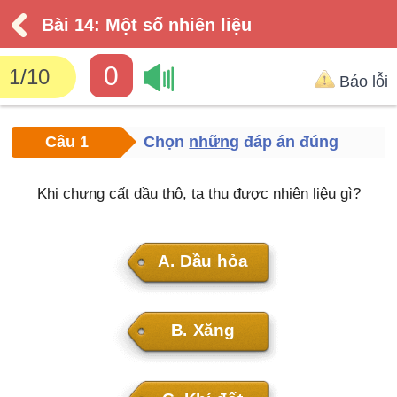
Bài 14: Một số nhiên liệu
0
1
/
10
Báo lỗi
Câu 1
Chọn
những
đáp án đúng
Khi chưng cất dầu thô, ta thu được nhiên liệu gì?
A.
Dầu hỏa
B.
Xăng