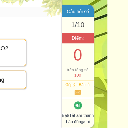
Câu hỏi số
1
/
10
Điểm:
CO2
0
trên tổng số
100
ng
Góp ý - Báo lỗi
Bật/Tắt âm thanh
báo đúng/sai