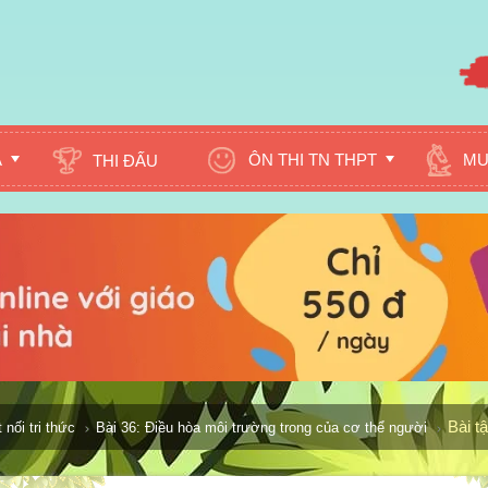
A
ÔN THI TN THPT
MU
THI ĐẤU
Bài t
nối tri thức
Bài 36: Điều hòa môi trường trong của cơ thể người