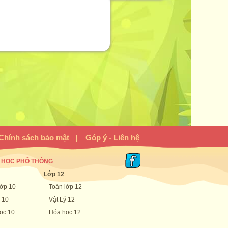
Chính sách bảo mật
|
Góp ý - Liên hệ
 HỌC PHỔ THÔNG
Lớp 12
lớp 10
Toán lớp 12
 10
Vật Lý 12
ọc 10
Hóa học 12