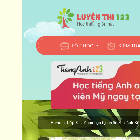
LỚP HỌC
KIỂM TR
Home
Lớp 8
Khoa học tự nhiên 8 - sách Kết 