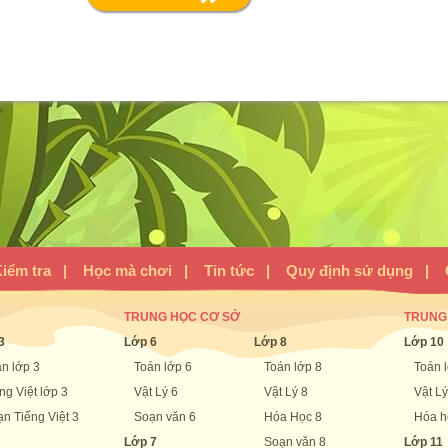
iểm tra
|
Học mà chơi
|
Tin tức
|
Quy định sử dụng
|
TRUNG HỌC CƠ SỞ
TRUNG
3
Lớp 6
Lớp 8
Lớp 10
n lớp 3
Toán lớp 6
Toán lớp 8
Toán 
ng Việt lớp 3
Vật Lý 6
Vật Lý 8
Vật Lý
n Tiếng Việt 3
Soạn văn 6
Hóa Học 8
Hóa h
Lớp 7
Soạn văn 8
Lớp 11