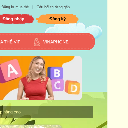
Đăng kí mua thẻ
|
Câu hỏi thường gặp
Đăng nhập
Đăng ký
A THẺ VIP
VINAPHONE
ập nâng cao