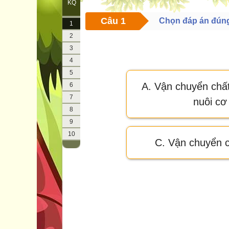
KQ
Câu 1
Chọn đáp án đún
1
2
3
4
5
A. Vận chuyển chất
6
7
nuôi cơ
8
9
10
C. Vận chuyển c