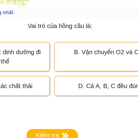
g nhất
Vai trò của hồng cầu là:
 dinh dưỡng đi
B. Vận chuyển O2 và 
 thể
ác chất thải
D. Cả A, B, C đều đú
Kiểm tra