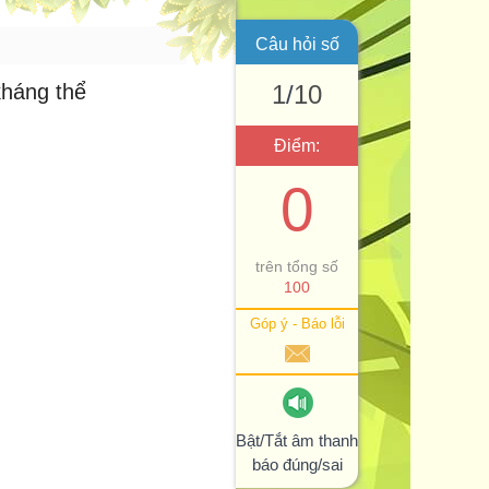
Câu hỏi số
háng thể
1
/
10
Điểm:
0
trên tổng số
100
Góp ý - Báo lỗi
Bật/Tắt âm thanh
báo đúng/sai