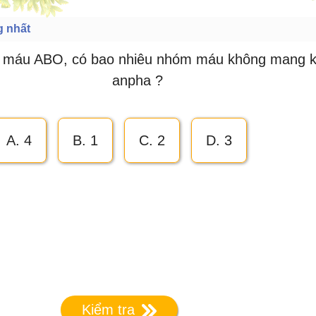
g nhất
 máu ABO, có bao nhiêu nhóm máu không mang k
anpha ?
A. 4
B. 1
C. 2
D. 3
Kiểm tra