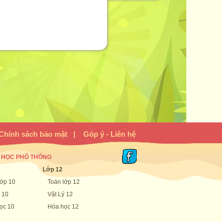
Chính sách bảo mật
|
Góp ý - Liên hệ
 HỌC PHỔ THÔNG
Lớp 12
lớp 10
Toán lớp 12
 10
Vật Lý 12
ọc 10
Hóa học 12