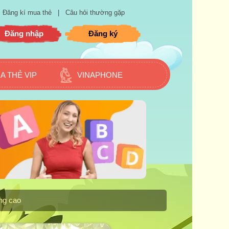
Đăng kí mua thẻ
|
Câu hỏi thường gặp
Đăng nhập
Đăng ký
A THẺ VIP
VINAPHONE
âng cao