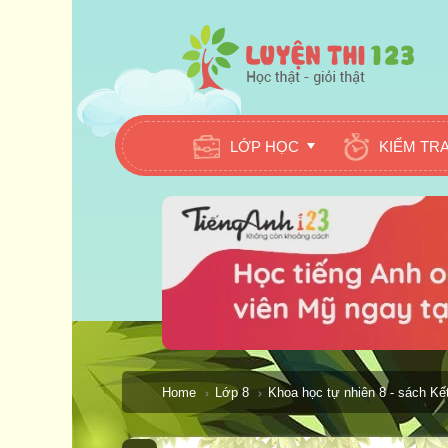
LỚP HỌC
KIỂM TR
Home
Lớp 8
Khoa học tự nhiên 8 - sách Kết 