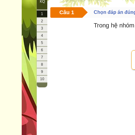
KQ
Câu 1
Chọn đáp án đún
1
2
Trong hệ nhóm
3
4
5
6
7
8
9
10