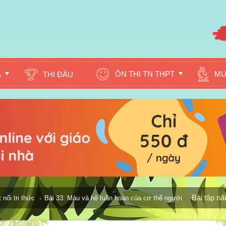
A
ÔN THI TN THPT
MU
THI ĐẤU
Bài tập n
nối tri thức
Bài 33: Máu và hệ tuần hoàn của cơ thể người