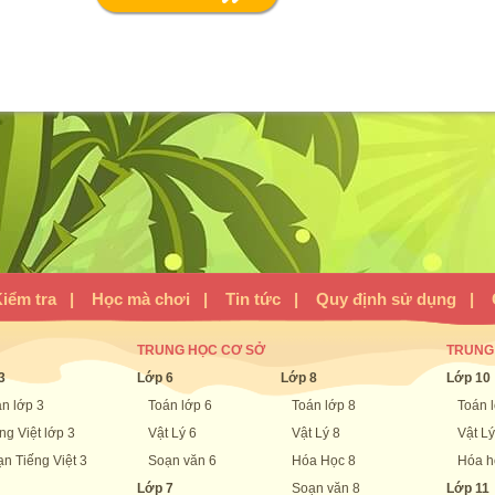
iểm tra
|
Học mà chơi
|
Tin tức
|
Quy định sử dụng
|
TRUNG HỌC CƠ SỞ
TRUNG
3
Lớp 6
Lớp 8
Lớp 10
n lớp 3
Toán lớp 6
Toán lớp 8
Toán 
ng Việt lớp 3
Vật Lý 6
Vật Lý 8
Vật Lý
n Tiếng Việt 3
Soạn văn 6
Hóa Học 8
Hóa h
Lớp 7
Soạn văn 8
Lớp 11