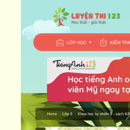
LỚP HỌC
KIỂM TR
Home
Lớp 8
Khoa học tự nhiên 8 - sách Kết 