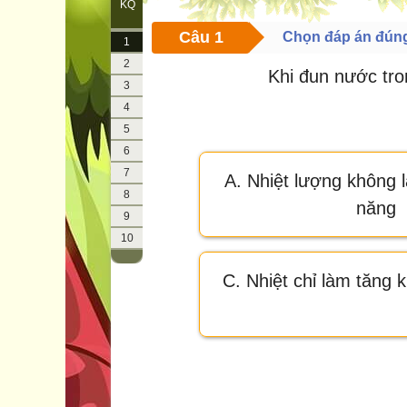
KQ
Câu 1
Chọn đáp án đún
1
2
Khi đun nước tro
3
4
5
6
7
A. Nhiệt lượng không l
8
năng
9
10
C. Nhiệt chỉ làm tăng 