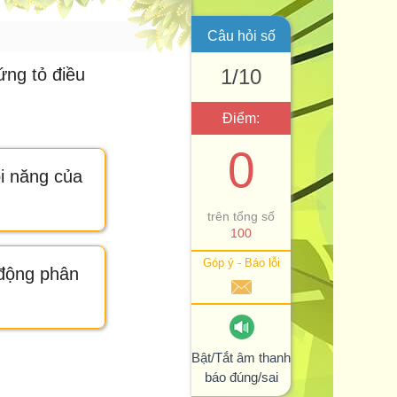
Câu hỏi số
ứng tỏ điều
1
/
10
Điểm:
0
ội năng của
trên tổng số
100
Góp ý - Báo lỗi
 động phân
Bật/Tắt âm thanh
báo đúng/sai