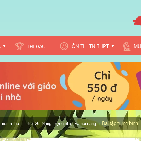
A
ÔN THI TN THPT
MU
THI ĐẤU
Bài tập trung bình
nối tri thức
Bài 26: Năng lượng nhiệt và nội năng