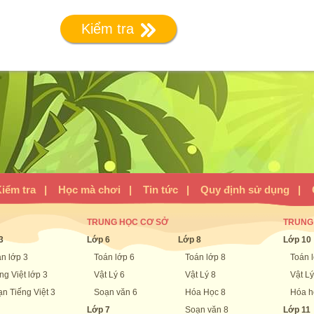
Kiểm tra
iểm tra
|
Học mà chơi
|
Tin tức
|
Quy định sử dụng
|
TRUNG HỌC CƠ SỞ
TRUNG
3
Lớp 6
Lớp 8
Lớp 10
n lớp 3
Toán lớp 6
Toán lớp 8
Toán 
ng Việt lớp 3
Vật Lý 6
Vật Lý 8
Vật Lý
n Tiếng Việt 3
Soạn văn 6
Hóa Học 8
Hóa h
Lớp 7
Soạn văn 8
Lớp 11