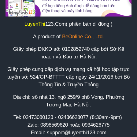
LuyenThi
123
.Com( phiên bản di động )
A product of
BeOnline Co., Ltd.
Giấy phép ĐKKD số:
0102852740
cấp bởi Sở Kế
hoạch và Đầu tư Hà Nội.
Giấy phép cung cấp dịch vụ mạng xã hội học tập trực
tuyến số: 524/GP-BTTTT cấp ngày 24/11/2016 bởi Bộ
Thông Tin & Truyền Thông
Địa chỉ: số nhà 13, ngõ 259/9 phố Vọng, Phường
Tương Mai, Hà Nội.
Tel:
02473080123 - 02436628077 (8:30am-9pm)
Zalo: 0898569620 hoặc 0934626775
Email: support@luyenthi123.com