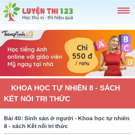
KHOA HỌC TỰ NHIÊN 8 - SÁCH
KẾT NỐI TRI THỨC
Bài 40: Sinh sản ở người - Khoa học tự nhiên
8 - sách Kết nối tri thức