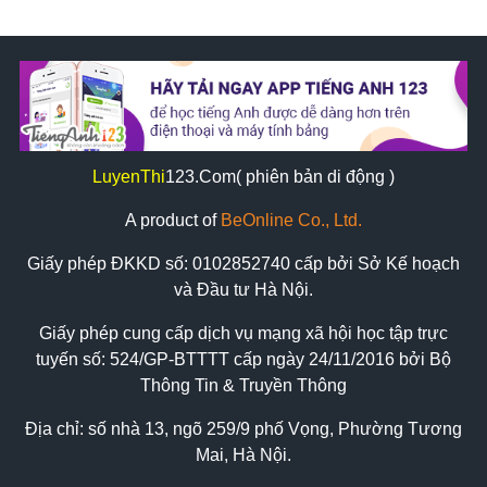
LuyenThi
123
.Com( phiên bản di động )
A product of
BeOnline Co., Ltd.
Giấy phép ĐKKD số:
0102852740
cấp bởi Sở Kế hoạch
và Đầu tư Hà Nội.
Giấy phép cung cấp dịch vụ mạng xã hội học tập trực
tuyến số: 524/GP-BTTTT cấp ngày 24/11/2016 bởi Bộ
Thông Tin & Truyền Thông
Địa chỉ: số nhà 13, ngõ 259/9 phố Vọng, Phường Tương
Mai, Hà Nội.