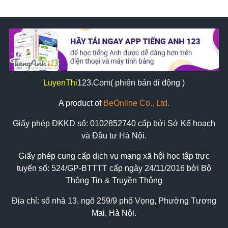
LuyenThi
123
.Com( phiên bản di động )
A product of
BeOnline Co., Ltd.
Giấy phép ĐKKD số:
0102852740
cấp bởi Sở Kế hoạch
và Đầu tư Hà Nội.
Giấy phép cung cấp dịch vụ mạng xã hội học tập trực
tuyến số: 524/GP-BTTTT cấp ngày 24/11/2016 bởi Bộ
Thông Tin & Truyền Thông
Địa chỉ: số nhà 13, ngõ 259/9 phố Vọng, Phường Tương
Mai, Hà Nội.