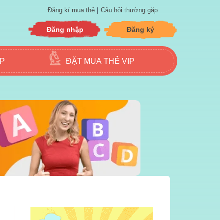
|
Đăng kí mua thẻ
Câu hỏi thường gặp
Đăng nhập
Đăng ký
ẬP
ĐẶT MUA THẺ VIP