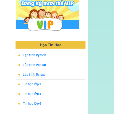
Học Tin Học
•
Lập trình
Python
•
Lập trình
Pascal
•
Lập trình
Scratch
•
Tin học
lớp 3
•
Tin học
lớp 4
•
Tin học
lớp 6