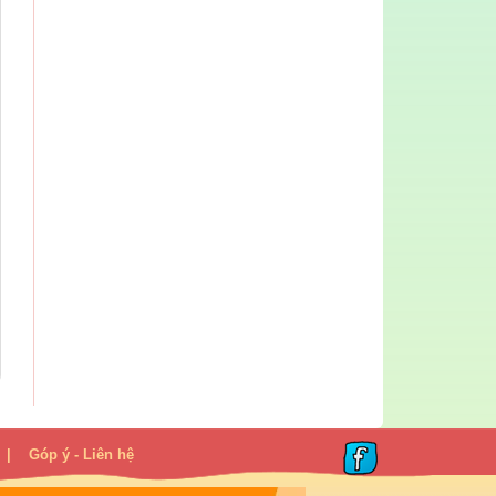
|
Góp ý - Liên hệ