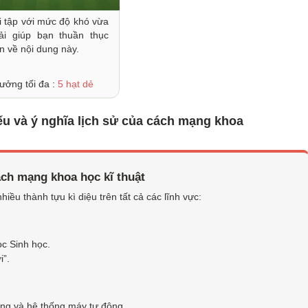
i tập với mức độ khó vừa
ải giúp bạn thuần thục
n về nội dung này.
ưởng tối đa :
5 hạt dẻ
u và ý nghĩa lịch sử của cách mạng khoa
ách mạng khoa học kĩ thuật
iều thành tựu kì diệu trên tất cả các lĩnh vực:
ọc Sinh học.
i”.
ộng và hệ thống máy tự động.