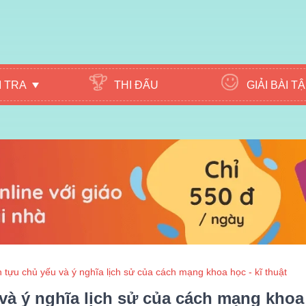
M TRA
THI ĐẤU
GIẢI BÀI T
tựu chủ yếu và ý nghĩa lịch sử của cách mạng khoa học - kĩ thuật
và ý nghĩa lịch sử của cách mạng khoa