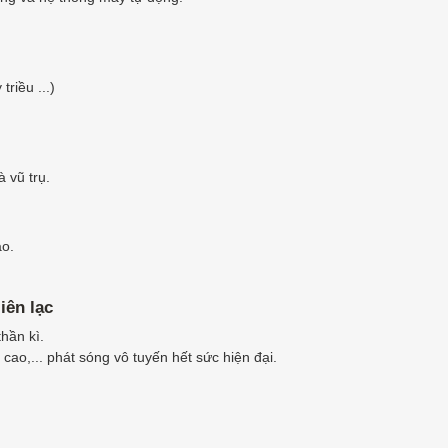
triều ...)
 vũ trụ.
ao.
iên lạc
hần kì.
cao,... phát sóng vô tuyến hết sức hiện đại.