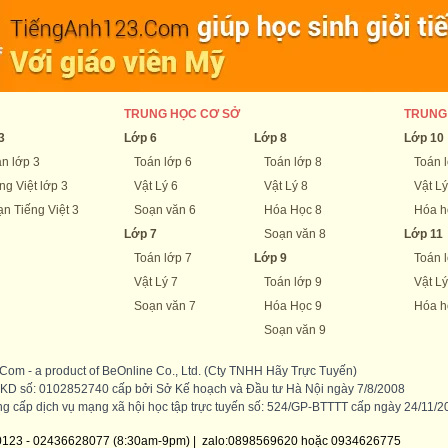
TRUNG HỌC CƠ SỞ
TRUNG
3
Lớp 6
Lớp 8
Lớp 10
n lớp 3
Toán lớp 6
Toán lớp 8
Toán 
ng Việt lớp 3
Vật Lý 6
Vật Lý 8
Vật Lý
n Tiếng Việt 3
Soạn văn 6
Hóa Học 8
Hóa h
Lớp 7
Soạn văn 8
Lớp 11
Toán lớp 7
Lớp 9
Toán 
Vật Lý 7
Toán lớp 9
Vật Lý
Soạn văn 7
Hóa Học 9
Hóa h
Soạn văn 9
om - a product of BeOnline Co., Ltd. (Cty TNHH Hãy Trực Tuyến)
KD số: 0102852740 cấp bởi Sở Kế hoạch và Đầu tư Hà Nội ngày 7/8/2008
g cấp dịch vụ mạng xã hội học tập trực tuyến số: 524/GP-BTTTT cấp ngày 24/11/
0123 - 02436628077 (8:30am-9pm) | zalo:0898569620 hoặc 0934626775