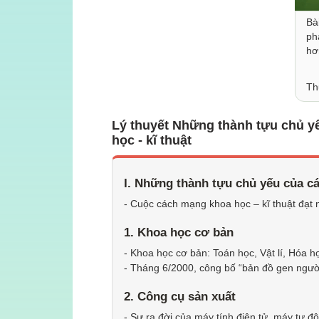
Bà
ph
hơ
Th
Lý thuyết Những thành tựu chủ yế
học - kĩ thuật
I. Những thành tựu chủ yếu của c
- Cuộc cách mạng khoa học – kĩ thuật đạt nh
1. Khoa học cơ bản
- Khoa học cơ bản: Toán học, Vật lí, Hóa h
- Tháng 6/2000, công bố “bản đồ gen ngườ
2. Công cụ sản xuất
- Sự ra đời của máy tính điện tử, máy tự đ