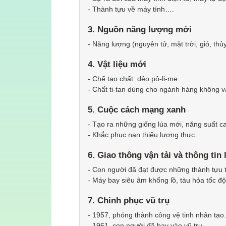
- Thành tựu về máy tính….
3. Nguồn năng lượng mới
- Năng lượng (nguyên tử, mặt trời, gió, thủy 
4. Vật liệu mới
- Chế tạo chất dẻo pô-li-me.
- Chất ti-tan dùng cho ngành hàng không và
5. Cuộc cách mạng xanh
- Tạo ra những giống lúa mới, năng suất c
- Khắc phục nạn thiếu lương thực.
6. Giao thông vận tải và thông tin l
- Con người đã đạt được những thành tựu t
- Máy bay siêu âm khổng lồ, tàu hỏa tốc độ 
7. Chinh phục vũ trụ
- 1957, phóng thành công vệ tinh nhân tạo.
- 1961, con người đã bay vào vũ trụ.