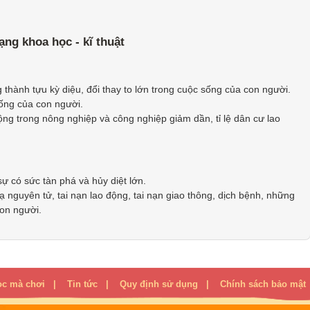
ạng khoa học - kĩ thuật
 thành tựu kỳ diệu, đổi thay to lớn trong cuộc sống của con người.
ống của con người.
động trong nông nghiệp và công nghiệp giảm dần, tỉ lệ dân cư lao
sự có sức tàn phá và hủy diệt lớn.
 nguyên tử, tai nạn lao động, tai nạn giao thông, dịch bệnh, những
con người.
ọc mà chơi
|
Tin tức
|
Quy định sử dụng
|
Chính sách bảo mật