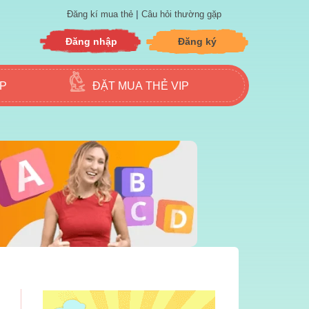
|
Đăng kí mua thẻ
Câu hỏi thường gặp
Đăng nhập
Đăng ký
ẬP
ĐẶT MUA THẺ VIP