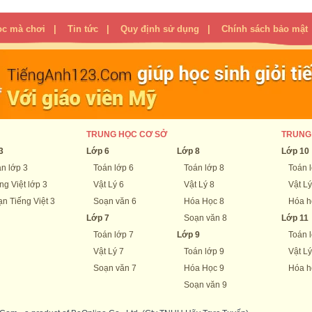
ọc mà chơi
|
Tin tức
|
Quy định sử dụng
|
Chính sách bảo mật
TRUNG HỌC CƠ SỞ
TRUNG
3
Lớp 6
Lớp 8
Lớp 10
n lớp 3
Toán lớp 6
Toán lớp 8
Toán 
ng Việt lớp 3
Vật Lý 6
Vật Lý 8
Vật Lý
n Tiếng Việt 3
Soạn văn 6
Hóa Học 8
Hóa h
Lớp 7
Soạn văn 8
Lớp 11
Toán lớp 7
Lớp 9
Toán 
Vật Lý 7
Toán lớp 9
Vật Lý
Soạn văn 7
Hóa Học 9
Hóa h
Soạn văn 9