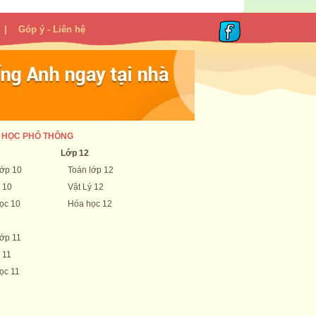
|
Góp ý - Liên hệ
 HỌC PHỔ THÔNG
Lớp 12
lớp 10
Toán lớp 12
 10
Vật Lý 12
ọc 10
Hóa học 12
lớp 11
 11
ọc 11