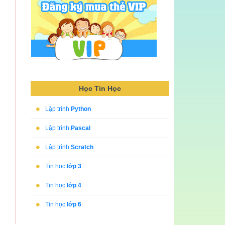
Học Tin Học
•
Lập trình
Python
•
Lập trình
Pascal
•
Lập trình
Scratch
•
Tin học
lớp 3
•
Tin học
lớp 4
•
Tin học
lớp 6