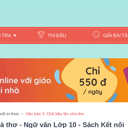
M TRA
THI ĐẤU
GIẢI BÀI T
ối tri thức
Văn bản 3: Chữ bầu lên nhà thơ
à thơ - Ngữ văn Lớp 10 - Sách Kết nối