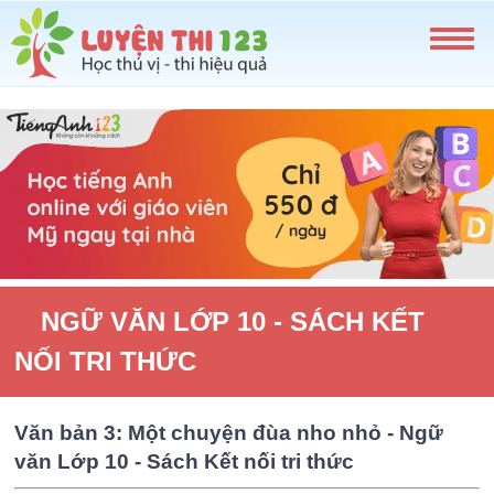
NGỮ VĂN LỚP 10 - SÁCH KẾT
NỐI TRI THỨC
Văn bản 3: Một chuyện đùa nho nhỏ - Ngữ
văn Lớp 10 - Sách Kết nối tri thức