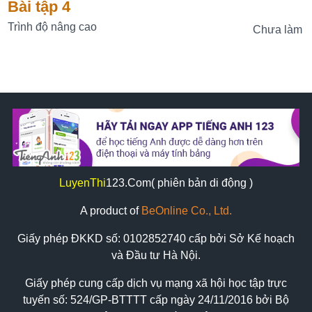
Bài tập 4
Trình độ nâng cao
Chưa làm
LuyenThi
123
.Com( phiên bản di động )
A product of
BeOnline Co., Ltd.
Giấy phép ĐKKD số:
0102852740
cấp bởi Sở Kế hoạch
và Đầu tư Hà Nội.
Giấy phép cung cấp dịch vụ mạng xã hội học tập trực
tuyến số: 524/GP-BTTTT cấp ngày 24/11/2016 bởi Bộ