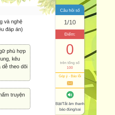
Câu hỏi số
ng và nghệ
1
/
10
ều đáp án)
Điểm:
0
ngữ phù hợp
trung, kêu
trên tổng số
 dễ theo dõi
100
Góp ý - Báo lỗi
phẩm truyện
Bật/Tắt âm thanh
báo đúng/sai