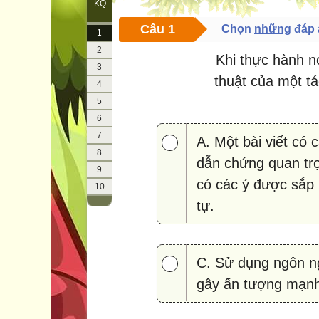
KQ
Câu 1
Chọn
những
đáp 
1
2
Khi thực hành nó
3
thuật của một t
4
5
6
7
A. Một bài viết có 
8
dẫn chứng quan trọ
9
có các ý được sắp 
10
tự.
C. Sử dụng ngôn n
gây ấn tượng mạn