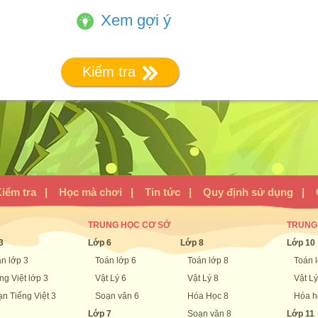
Xem gợi ý
Kiểm tra
iểm tra
|
Học mà chơi
|
Tin tức
|
Quy định sử dụng
|
TRUNG HỌC CƠ SỞ
TRUNG
3
Lớp 6
Lớp 8
Lớp 10
n lớp 3
Toán lớp 6
Toán lớp 8
Toán 
ng Việt lớp 3
Vật Lý 6
Vật Lý 8
Vật Lý
n Tiếng Việt 3
Soạn văn 6
Hóa Học 8
Hóa h
Lớp 7
Soạn văn 8
Lớp 11