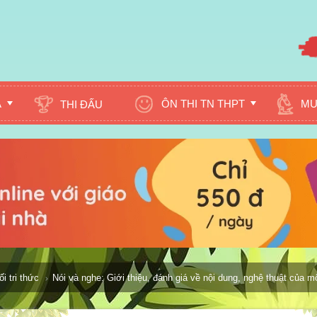
A
ÔN THI TN THPT
MU
THI ĐẤU
i tri thức
Nói và nghe: Giới thiệu, đánh giá về nội dung, nghệ thuật của m