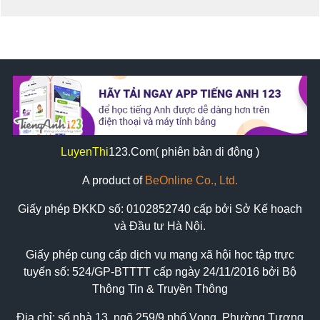
LuyenThi
123
.Com( phiên bản di động )
A product of
BeOnline Co., Ltd.
Giấy phép ĐKKD số:
0102852740
cấp bởi Sở Kế hoạch
và Đầu tư Hà Nội.
Giấy phép cung cấp dịch vụ mạng xã hội học tập trực
tuyến số: 524/GP-BTTTT cấp ngày 24/11/2016 bởi Bộ
Thông Tin & Truyền Thông
Địa chỉ: số nhà 13, ngõ 259/9 phố Vọng, Phường Tương