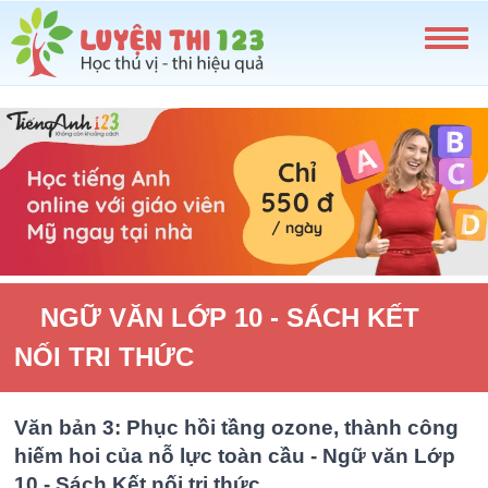
NGỮ VĂN LỚP 10 - SÁCH KẾT
NỐI TRI THỨC
Văn bản 3: Phục hồi tầng ozone, thành công
hiếm hoi của nỗ lực toàn cầu - Ngữ văn Lớp
10 - Sách Kết nối tri thức