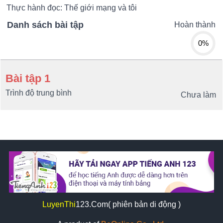
Thực hành đọc: Thế giới mạng và tôi
Danh sách bài tập
Hoàn thành
0%
Bài tập 1
Trình độ trung bình
Chưa làm
LuyenThi
123
.Com( phiên bản di động )