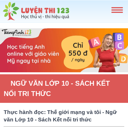
NGỮ VĂN LỚP 10 - SÁCH KẾT
NỐI TRI THỨC
Thực hành đọc: Thế giới mạng và tôi - Ngữ
văn Lớp 10 - Sách Kết nối tri thức