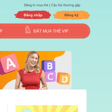
|
Đăng kí mua thẻ
Câu hỏi thường gặp
Đăng nhập
Đăng ký
ẬP
ĐẶT MUA THẺ VIP