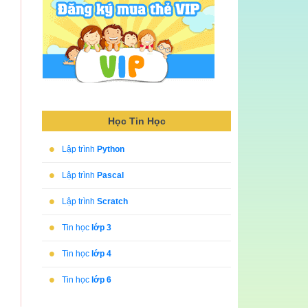
Học Tin Học
•
Lập trình
Python
•
Lập trình
Pascal
•
Lập trình
Scratch
•
Tin học
lớp 3
•
Tin học
lớp 4
•
Tin học
lớp 6