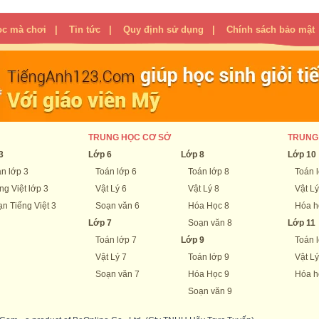
ọc mà chơi
|
Tin tức
|
Quy định sử dụng
|
Chính sách bảo mật
TRUNG HỌC CƠ SỞ
TRUNG
3
Lớp 6
Lớp 8
Lớp 10
n lớp 3
Toán lớp 6
Toán lớp 8
Toán 
ng Việt lớp 3
Vật Lý 6
Vật Lý 8
Vật Lý
n Tiếng Việt 3
Soạn văn 6
Hóa Học 8
Hóa h
Lớp 7
Soạn văn 8
Lớp 11
Toán lớp 7
Lớp 9
Toán 
Vật Lý 7
Toán lớp 9
Vật Lý
Soạn văn 7
Hóa Học 9
Hóa h
Soạn văn 9