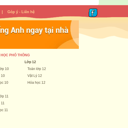
|
Góp ý - Liên hệ
 HỌC PHỔ THÔNG
Lớp 12
lớp 10
Toán lớp 12
 10
Vật Lý 12
ọc 10
Hóa học 12
lớp 11
 11
ọc 11