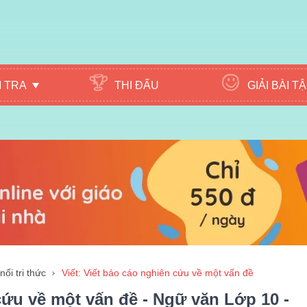
M TRA
THI ĐẤU
GIẢI BÀI T
ối tri thức
Viết: Viết báo cáo nghiên cứu về một vấn đề
cứu về một vấn đề - Ngữ văn Lớp 10 -