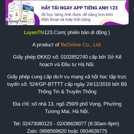
LuyenThi
123
.Com( phiên bản di động )
A product of
BeOnline Co., Ltd.
Giấy phép ĐKKD số:
0102852740
cấp bởi Sở Kế
hoạch và Đầu tư Hà Nội.
Giấy phép cung cấp dịch vụ mạng xã hội học tập trực
tuyến số: 524/GP-BTTTT cấp ngày 24/11/2016 bởi Bộ
Thông Tin & Truyền Thông
Địa chỉ: số nhà 13, ngõ 259/9 phố Vọng, Phường
Tương Mai, Hà Nội.
Tel:
02473080123 - 02436628077 (8:30am-9pm)
Zalo: 0898569620 hoặc 0934626775