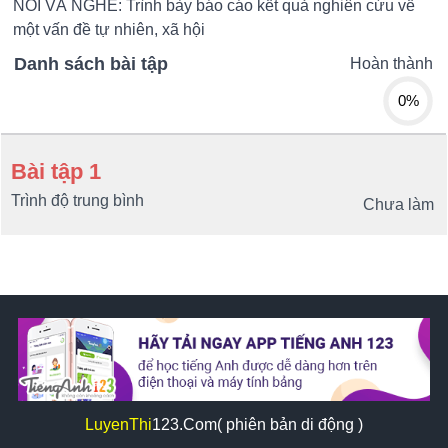
NÓI VÀ NGHE: Trình bày báo cáo kết quả nghiên cứu về
một vấn đề tự nhiên, xã hội
Danh sách bài tập
Hoàn thành
0%
Bài tập 1
Trình độ trung bình
Chưa làm
LuyenThi
123
.Com( phiên bản di động )