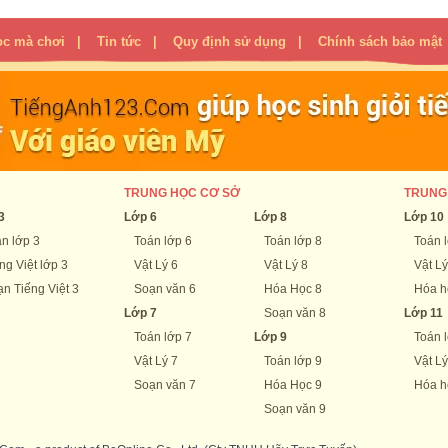
ọc mà chơi
|
Tin tức
|
Quy định sử dụng
|
Chính sách bảo mật
TRUNG HỌC CƠ SỞ
TRUNG
3
Lớp 6
Lớp 8
Lớp 10
n lớp 3
Toán lớp 6
Toán lớp 8
Toán 
ng Việt lớp 3
Vật Lý 6
Vật Lý 8
Vật Lý
n Tiếng Việt 3
Soạn văn 6
Hóa Học 8
Hóa h
Lớp 7
Soạn văn 8
Lớp 11
Toán lớp 7
Lớp 9
Toán 
Vật Lý 7
Toán lớp 9
Vật Lý
Soạn văn 7
Hóa Học 9
Hóa h
Soạn văn 9