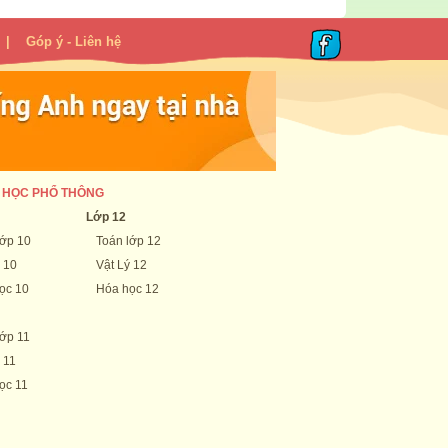
|
Góp ý - Liên hệ
 HỌC PHỔ THÔNG
Lớp 12
lớp 10
Toán lớp 12
 10
Vật Lý 12
ọc 10
Hóa học 12
lớp 11
 11
ọc 11