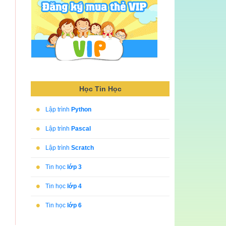
Học Tin Học
•
Lập trình
Python
•
Lập trình
Pascal
•
Lập trình
Scratch
•
Tin học
lớp 3
•
Tin học
lớp 4
•
Tin học
lớp 6