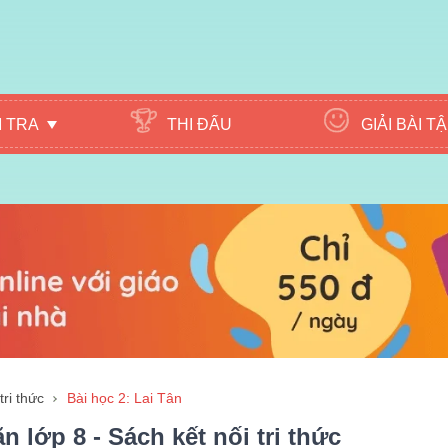
M TRA
THI ĐẤU
GIẢI BÀI T
tri thức
Bài học 2: Lai Tân
n lớp 8 - Sách kết nối tri thức