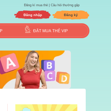
|
Đăng kí mua thẻ
Câu hỏi thường gặp
Đăng nhập
Đăng ký
ẬP
ĐẶT MUA THẺ VIP