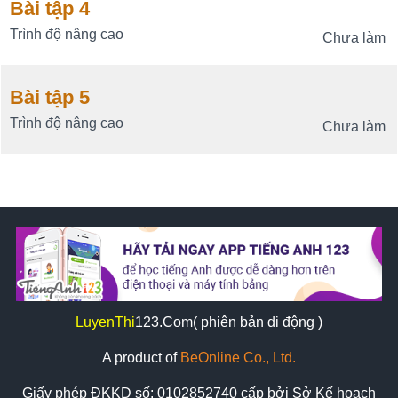
Bài tập 4
Trình độ nâng cao
Chưa làm
Bài tập 5
Trình độ nâng cao
Chưa làm
LuyenThi
123
.Com( phiên bản di động )
A product of
BeOnline Co., Ltd.
Giấy phép ĐKKD số:
0102852740
cấp bởi Sở Kế hoạch