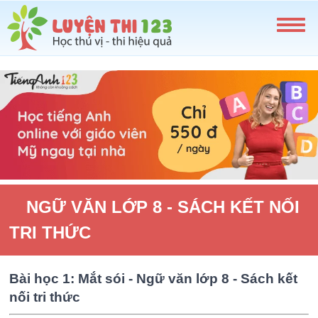
NGỮ VĂN LỚP 8 - SÁCH KẾT NỐI
TRI THỨC
Bài học 1: Mắt sói - Ngữ văn lớp 8 - Sách kết
nối tri thức