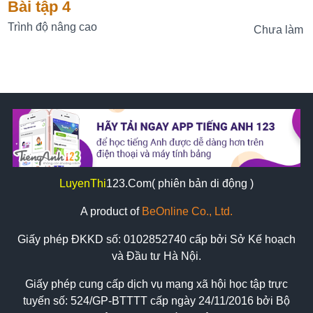
Bài tập 4
Trình độ nâng cao
Chưa làm
LuyenThi
123
.Com( phiên bản di động )
A product of
BeOnline Co., Ltd.
Giấy phép ĐKKD số:
0102852740
cấp bởi Sở Kế hoạch
và Đầu tư Hà Nội.
Giấy phép cung cấp dịch vụ mạng xã hội học tập trực
tuyến số: 524/GP-BTTTT cấp ngày 24/11/2016 bởi Bộ