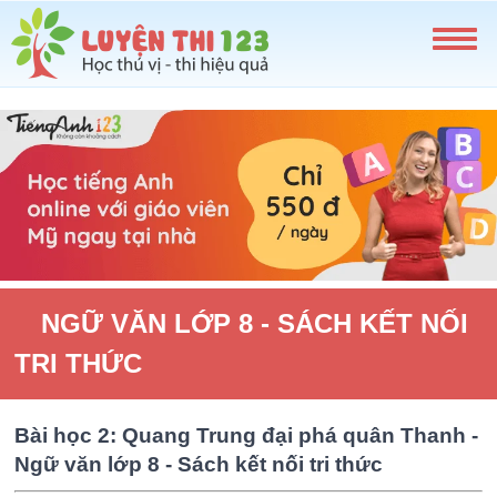
NGỮ VĂN LỚP 8 - SÁCH KẾT NỐI
TRI THỨC
Bài học 2: Quang Trung đại phá quân Thanh -
Ngữ văn lớp 8 - Sách kết nối tri thức