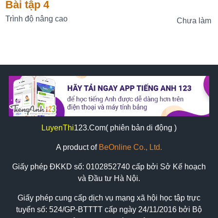
Bài tập 4
Trình độ nâng cao
Chưa làm
LuyenThi
123
.Com( phiên bản di động )
A product of
BeOnline Co., Ltd.
Giấy phép ĐKKD số:
0102852740
cấp bởi Sở Kế hoạch
và Đầu tư Hà Nội.
Giấy phép cung cấp dịch vụ mạng xã hội học tập trực
tuyến số: 524/GP-BTTTT cấp ngày 24/11/2016 bởi Bộ