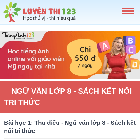
NGỮ VĂN LỚP 8 - SÁCH KẾT NỐI
TRI THỨC
Bài học 1: Thu điếu - Ngữ văn lớp 8 - Sách kết
nối tri thức