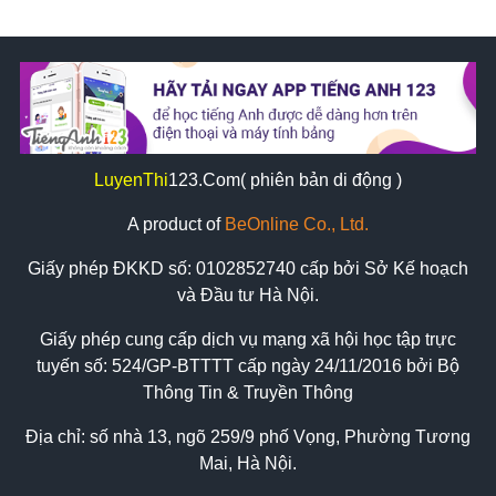
LuyenThi
123
.Com( phiên bản di động )
A product of
BeOnline Co., Ltd.
Giấy phép ĐKKD số:
0102852740
cấp bởi Sở Kế hoạch
và Đầu tư Hà Nội.
Giấy phép cung cấp dịch vụ mạng xã hội học tập trực
tuyến số: 524/GP-BTTTT cấp ngày 24/11/2016 bởi Bộ
Thông Tin & Truyền Thông
Địa chỉ: số nhà 13, ngõ 259/9 phố Vọng, Phường Tương
Mai, Hà Nội.