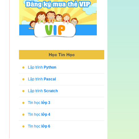
Học Tin Học
•
Lập trình
Python
•
Lập trình
Pascal
•
Lập trình
Scratch
•
Tin học
lớp 3
•
Tin học
lớp 4
•
Tin học
lớp 6