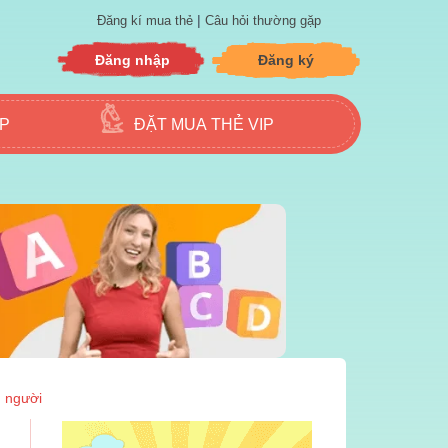
|
Đăng kí mua thẻ
Câu hỏi thường gặp
Đăng nhập
Đăng ký
ẬP
ĐẶT MUA THẺ VIP
n người