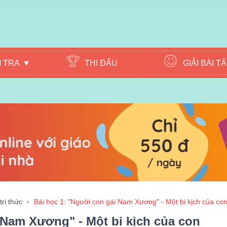
M TRA
THI ĐẤU
GIẢI BÀI T
tri thức
Bài học 1: "Người con gái Nam Xương" - Một bi kịch của co
 Nam Xương" - Một bi kịch của con