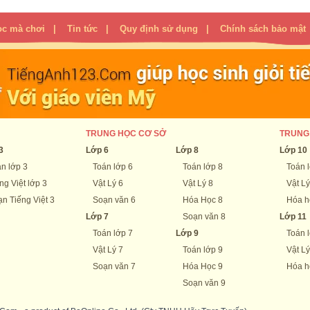
ọc mà chơi
|
Tin tức
|
Quy định sử dụng
|
Chính sách bảo mật
TRUNG HỌC CƠ SỞ
TRUNG
3
Lớp 6
Lớp 8
Lớp 10
n lớp 3
Toán lớp 6
Toán lớp 8
Toán 
ng Việt lớp 3
Vật Lý 6
Vật Lý 8
Vật Lý
n Tiếng Việt 3
Soạn văn 6
Hóa Học 8
Hóa h
Lớp 7
Soạn văn 8
Lớp 11
Toán lớp 7
Lớp 9
Toán 
Vật Lý 7
Toán lớp 9
Vật Lý
Soạn văn 7
Hóa Học 9
Hóa h
Soạn văn 9