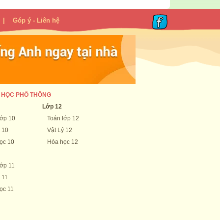
|
Góp ý - Liên hệ
 HỌC PHỔ THÔNG
Lớp 12
lớp 10
Toán lớp 12
 10
Vật Lý 12
ọc 10
Hóa học 12
lớp 11
 11
ọc 11