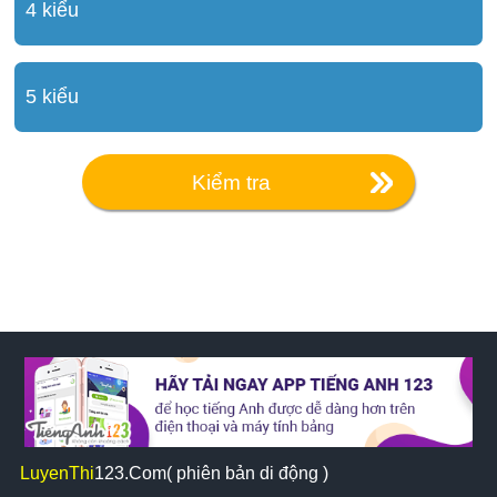
4 kiểu
5 kiểu
Kiểm tra
LuyenThi
123
.Com( phiên bản di động )