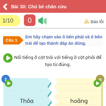
Bài 30: Chú bé chăn cừu
0
1
/
10
Báo lỗi
Em hãy chạm vào ô bên phải và ô bên
Câu 1
trái để tạo thành đáp án đúng.
Nối tiếng ở cột trái với tiếng ở cột phải để
tạo từ đúng.
1
a
Thỏa
hoảng