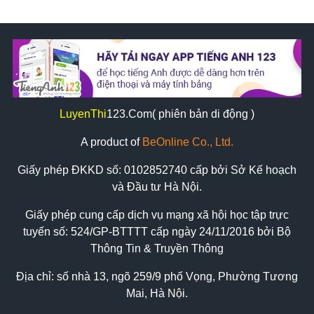
LuyenThi
123
.Com( phiên bản di động )
A product of
BeOnline Co., Ltd.
Giấy phép ĐKKD số:
0102852740
cấp bởi Sở Kế hoạch
và Đầu tư Hà Nội.
Giấy phép cung cấp dịch vụ mạng xã hội học tập trực
tuyến số: 524/GP-BTTTT cấp ngày 24/11/2016 bởi Bộ
Thông Tin & Truyền Thông
Địa chỉ: số nhà 13, ngõ 259/9 phố Vọng, Phường Tương
Mai, Hà Nội.