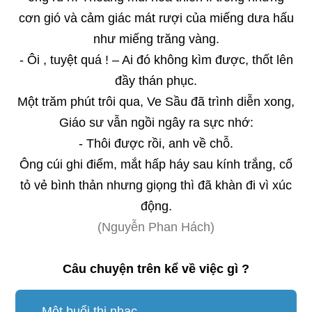
cơn gió và cảm giác mát rượi của miếng dưa hấu
như miếng trăng vàng.
- Ôi , tuyệt quá ! – Ai đó không kìm được, thốt lên
đầy thán phục.
Một trăm phút trôi qua, Ve Sầu đã trình diễn xong,
Giáo sư vẫn ngồi ngây ra sực nhớ:
- Thôi được rồi, anh về chỗ.
Ông cúi ghi điểm, mắt hấp háy sau kính trắng, cố
tỏ vẻ bình thản nhưng giọng thì đã khàn đi vì xúc
động.
(Nguyễn Phan Hách)
Câu chuyện trên kể về việc gì ?
Một buổi thi nhạc