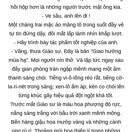
hồi hộp hơn là những người trước mặt ông kia.
- Ve sầu, anh lên đi !
Một chàng trai mặc áo măng tô trong suốt đầy vẻ
tự tin đứng dậy, đôi mắt lấp lánh nhìn khắp lượt.
- Hãy trình bày tác phẩm tốt nghiệp của anh.
- Vâng, thưa Giáo sư. Đây là bản "Giao hưởng
mùa hạ". Mọi người nín thở. Và lập tức ngay sau
đấy gian phòng tràn ngập mênh mang một âm
thanh sáng chói. Tiếng vi-ô-lông réo rắt, tiếng cờ-
la-ri-nét trong sáng, xen-lô ấm áp, kèn co chói lên
từng khúc gây hiệu quả đột ngột khá tốt.
Trước mắt Giáo sư là màu hoa phượng đỏ rực,
nắng sáng trắng với bầu trời xanh mênh mông.
Bên hàng giậu hoa mướp vàng và những cánh
ong rù rì. Thoảng mùi hoa thiên lí trong những