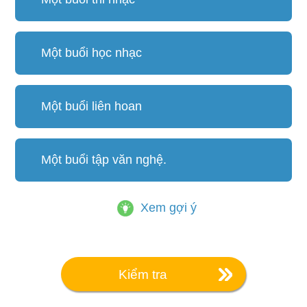
Một buổi học nhạc
Một buổi liên hoan
Một buổi tập văn nghệ.
Xem gợi ý
Kiểm tra