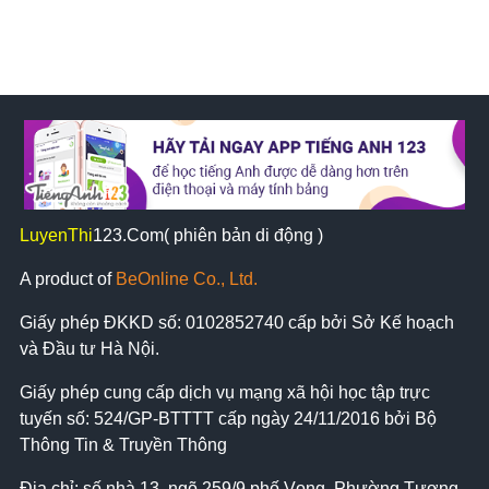
LuyenThi
123
.Com( phiên bản di động )
A product of
BeOnline Co., Ltd.
Giấy phép ĐKKD số:
0102852740
cấp bởi Sở Kế hoạch
và Đầu tư Hà Nội.
Giấy phép cung cấp dịch vụ mạng xã hội học tập trực
tuyến số: 524/GP-BTTTT cấp ngày 24/11/2016 bởi Bộ
Thông Tin & Truyền Thông
Địa chỉ: số nhà 13, ngõ 259/9 phố Vọng, Phường Tương