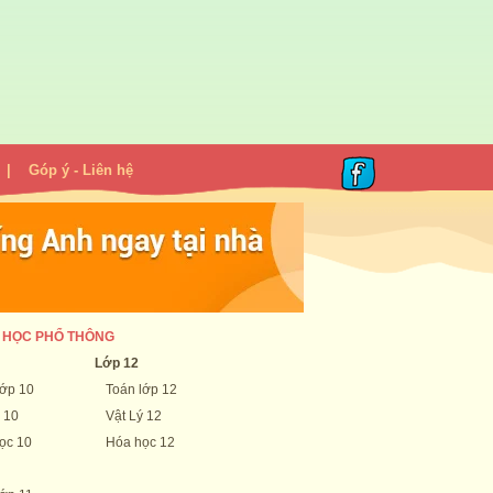
|
Góp ý - Liên hệ
 HỌC PHỔ THÔNG
Lớp 12
lớp 10
Toán lớp 12
 10
Vật Lý 12
ọc 10
Hóa học 12