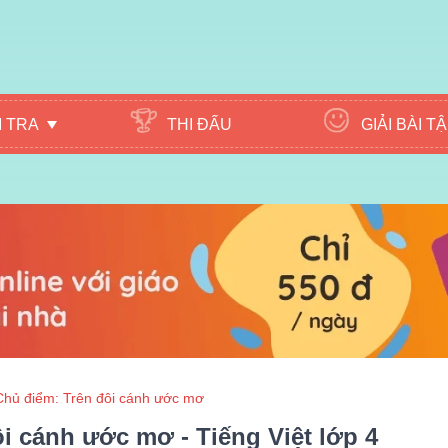
M TRA
THI ĐẤU
GIẢI BÀI T
Chủ điểm: Trên đôi cánh ước mơ
ôi cánh ước mơ - Tiếng Việt lớp 4