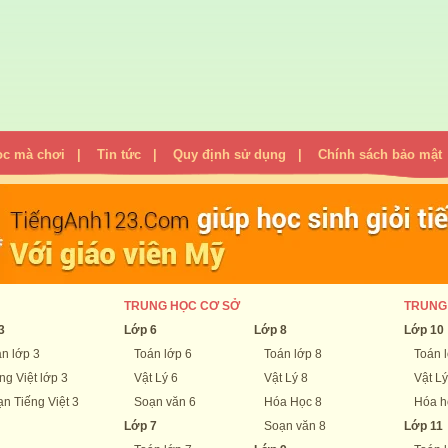
ọc mà chơi
|
Tin tức
|
Quy định sử dụng
|
Chính sách bảo mật
TRUNG HỌC CƠ SỞ
TRUNG
3
Lớp 6
Lớp 8
Lớp 10
n lớp 3
Toán lớp 6
Toán lớp 8
Toán 
ng Việt lớp 3
Vật Lý 6
Vật Lý 8
Vật Lý
n Tiếng Việt 3
Soạn văn 6
Hóa Học 8
Hóa h
Lớp 7
Soạn văn 8
Lớp 11