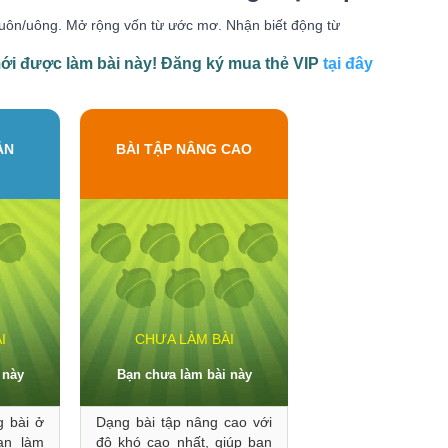
ần uôn/uông. Mở rộng vốn từ ước mơ. Nhận biết động từ
i được làm bài này! Đăng ký mua thẻ VIP
tại đây
ẢN
BÀI TẬP NÂNG CAO
I
CHƯA LÀM BÀI
 này
Bạn chưa làm bài này
g bài ở
Dạng bài tập nâng cao với
ạn làm
độ khó cao nhất, giúp bạn