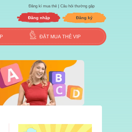
|
Đăng kí mua thẻ
Câu hỏi thường gặp
Đăng nhập
Đăng ký
ẬP
ĐẶT MUA THẺ VIP