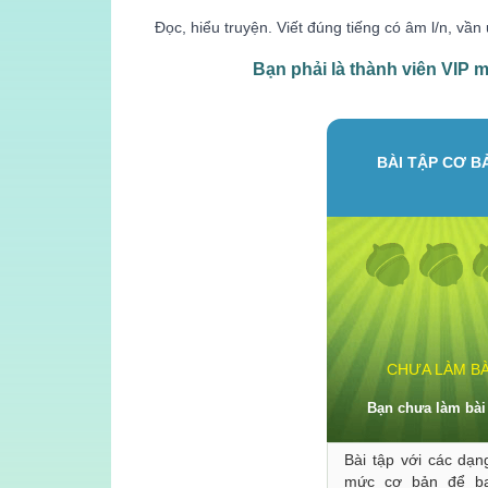
Đọc, hiểu truyện. Viết đúng tiếng có âm l/n, v
Bạn phải là
thành viên VIP
mớ
BÀI TẬP CƠ B
CHƯA LÀM BÀ
Bạn chưa làm bài
Bài tập với các dạn
mức cơ bản để b