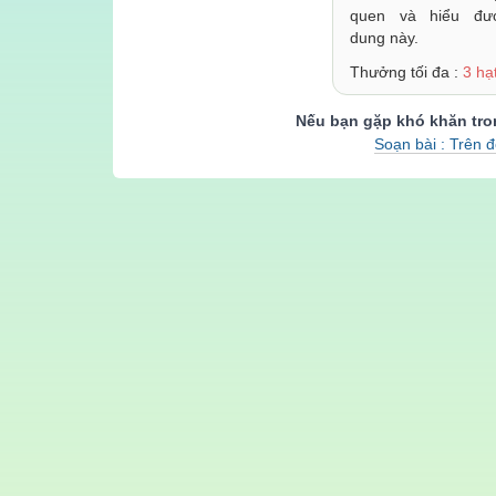
quen và hiểu đư
dung này.
Thưởng tối đa :
3 hạ
Nếu bạn gặp khó khăn tron
Soạn bài : Trên 