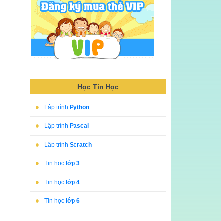
Học Tin Học
•
Lập trình
Python
•
Lập trình
Pascal
•
Lập trình
Scratch
•
Tin học
lớp 3
•
Tin học
lớp 4
•
Tin học
lớp 6