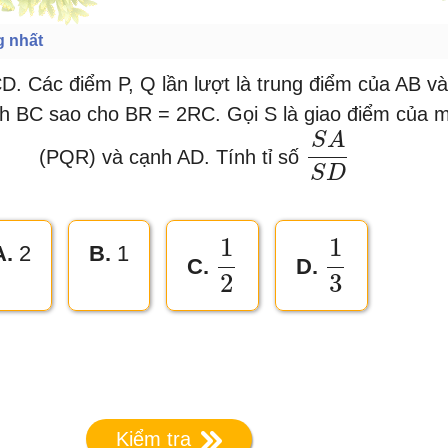
g nhất
D. Các điểm P, Q lần lượt là trung điểm của AB v
h BC sao cho BR = 2RC. Gọi S là giao điểm của 
S
A
(PQR) và cạnh AD. Tính tỉ số
S
A
S
D
S
D
1
1
A.
2
B.
1
D.
C.
1
3
1
2
3
2
Kiểm tra