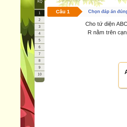
KQ
Câu 1
Chọn đáp án đún
1
2
Cho tứ diện ABC
3
R nằm trên cạn
4
5
6
7
8
9
10