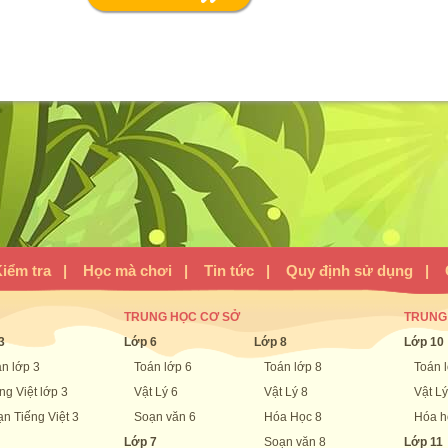
iểm tra
|
Học mà chơi
|
Tin tức
|
Quy định sử dụng
|
TRUNG HỌC CƠ SỞ
TRUNG
3
Lớp 6
Lớp 8
Lớp 10
n lớp 3
Toán lớp 6
Toán lớp 8
Toán 
ng Việt lớp 3
Vật Lý 6
Vật Lý 8
Vật Lý
n Tiếng Việt 3
Soạn văn 6
Hóa Học 8
Hóa h
Lớp 7
Soạn văn 8
Lớp 11