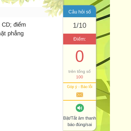
Câu hỏi số
à CD; điểm
1
/
10
mặt phẳng
Điểm:
0
trên tổng số
100
Góp ý - Báo lỗi
Bật/Tắt âm thanh
báo đúng/sai