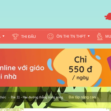
A
ÔN THI TN THPT
MU
THI ĐẤU
Bài tập nâng cao
 thức
Bài 11 - Hai đường thẳng song song.