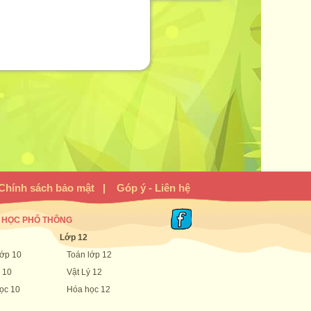
Chính sách bảo mật
|
Góp ý - Liên hệ
 HỌC PHỔ THÔNG
Lớp 12
lớp 10
Toán lớp 12
 10
Vật Lý 12
ọc 10
Hóa học 12