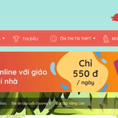
A
ÔN THI TN THPT
MU
THI ĐẤU
Bài tập nâng cao
 thức
Bài ôn tập cuối chương II