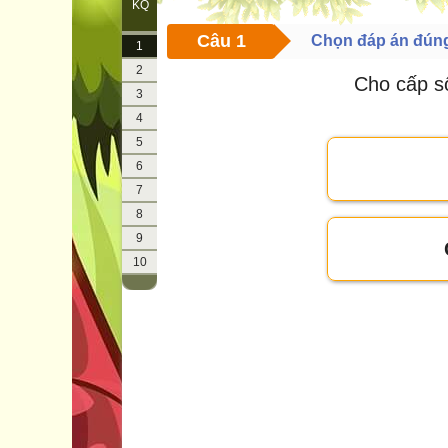
KQ
Câu 1
Chọn đáp án đún
1
2
Cho cấp 
3
4
5
6
7
8
9
10