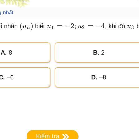
g nhất
(
)
=
−
2
;
=
−
4
số nhân
biết
, khi đó
b
(
u
u
n
)
u
u
1
=
−
2
;
u
2
=
−
u
4
u
u
3
1
2
3
n
A.
8
B.
2
C.
–6
D.
–8
Kiểm tra