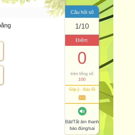
Câu hỏi số
ằng
1
/
10
Điểm:
0
trên tổng số
100
Góp ý - Báo lỗi
Bật/Tắt âm thanh
báo đúng/sai