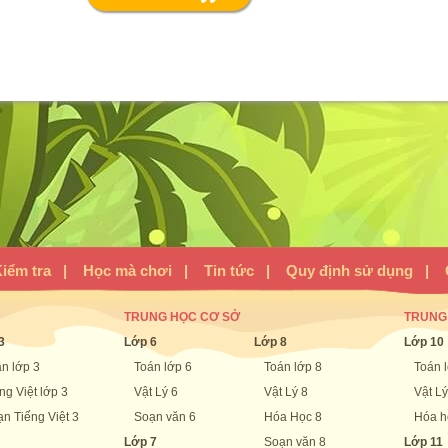
iểm tra
|
Học mà chơi
|
Tin tức
|
Quy định sử dụng
|
TRUNG HỌC CƠ SỞ
TRUNG
3
Lớp 6
Lớp 8
Lớp 10
n lớp 3
Toán lớp 6
Toán lớp 8
Toán 
ng Việt lớp 3
Vật Lý 6
Vật Lý 8
Vật Lý
n Tiếng Việt 3
Soạn văn 6
Hóa Học 8
Hóa h
Lớp 7
Soạn văn 8
Lớp 11