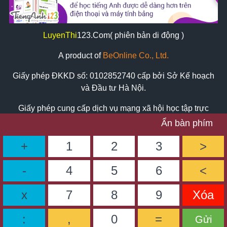
LuyenThi
123
.Com( phiên bản di động )
A product of
BeOnline Co., Ltd.
Giấy phép ĐKKD số:
0102852740
cấp bởi Sở Kế hoạch
và Đầu tư Hà Nội.
Giấy phép cung cấp dịch vụ mạng xã hội học tập trực
tuyến số: 524/GP-BTTTT cấp ngày 24/11/2016 bởi Bộ
Ẩn bàn phím
Thông Tin & Truyền Thông
+
1
2
3
>
Địa chỉ: số nhà 13, ngõ 259/9 phố Vọng, Phường Tương
Mai, Hà Nội.
-
4
5
6
<
Tel:
02473080123 - 02436628077 (8:30am-9pm)
x
7
8
9
Xóa
Zalo: 0898569620 hoặc 0934626775
Email: support@luyenthi123.com
:
,
0
=
Gửi