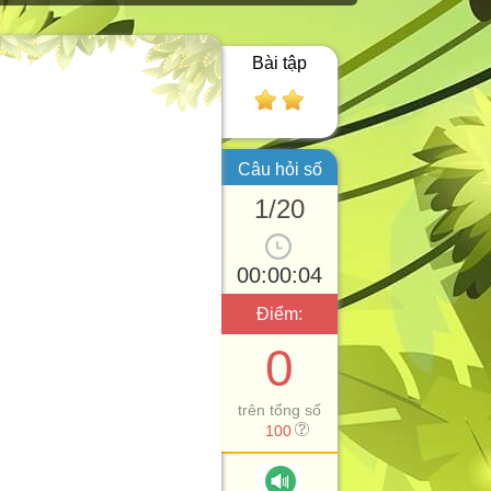
Bài tập
Câu hỏi số
1/20
00:00:05
Điểm:
0
trên tổng số
100