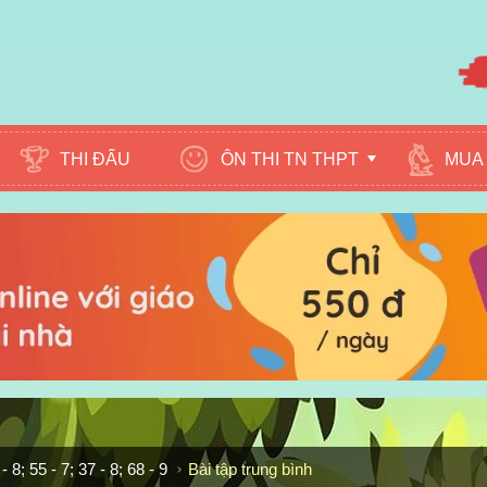
ÔN THI TN THPT
MUA 
THI ĐẤU
- 8; 55 - 7; 37 - 8; 68 - 9
Bài tập trung bình