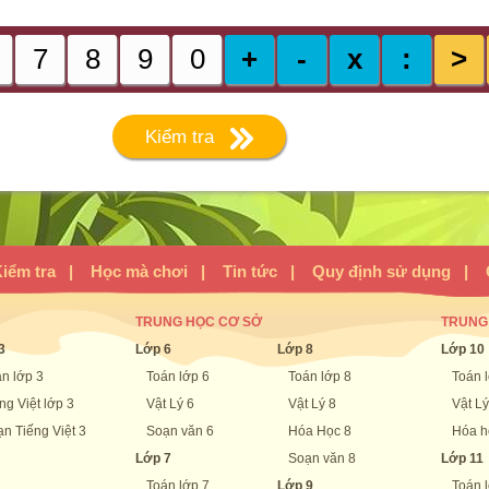
7
8
9
0
+
-
x
:
>
Kiểm tra
iểm tra
|
Học mà chơi
|
Tin tức
|
Quy định sử dụng
|
TRUNG HỌC CƠ SỞ
TRUNG
3
Lớp 6
Lớp 8
Lớp 10
n lớp 3
Toán lớp 6
Toán lớp 8
Toán 
ng Việt lớp 3
Vật Lý 6
Vật Lý 8
Vật Lý
n Tiếng Việt 3
Soạn văn 6
Hóa Học 8
Hóa h
Lớp 7
Soạn văn 8
Lớp 11
Toán lớp 7
Lớp 9
Toán 