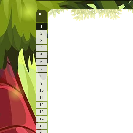
KQ
1
2
3
4
5
6
7
8
9
10
11
12
13
14
15