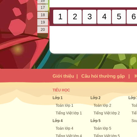
16
17
1
2
3
4
5
6
18
19
20
Giới thiệu
|
Câu hỏi thường gặp
|
K
TIỂU HỌC
Lớp 1
Lớp 2
Lớp 
Toán lớp 1
Toán lớp 2
Toá
Tiếng Việt lớp 1
Tiếng Việt lớp 2
Tiế
Lớp 4
Lớp 5
Soạ
Toán lớp 4
Toán lớp 5
Tiếng Việt lớp 4
Tiếng Việt lớp 5