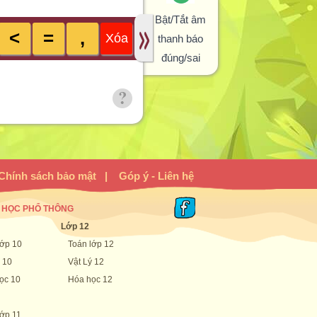
Bật/Tắt âm
<
=
,
Xóa
thanh báo
đúng/sai
Chính sách bảo mật
|
Góp ý - Liên hệ
 HỌC PHỔ THÔNG
Lớp 12
lớp 10
Toán lớp 12
 10
Vật Lý 12
ọc 10
Hóa học 12
lớp 11