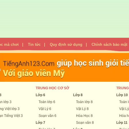
ọc mà chơi
|
Tin tức
|
Quy định sử dụng
|
Chính sách bảo mật
TRUNG HỌC CƠ SỞ
TRUNG
3
Lớp 6
Lớp 8
Lớp 10
n lớp 3
Toán lớp 6
Toán lớp 8
Toán 
ng Việt lớp 3
Vật Lý 6
Vật Lý 8
Vật Lý
n Tiếng Việt 3
Soạn văn 6
Hóa Học 8
Hóa h
Lớp 7
Soạn văn 8
Lớp 11