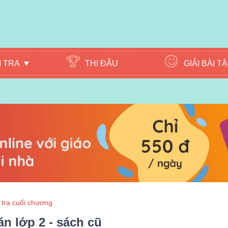
M TRA
THI ĐẤU
GIẢI BÀI T
 tra cuối chương
n lớp 2 - sách cũ