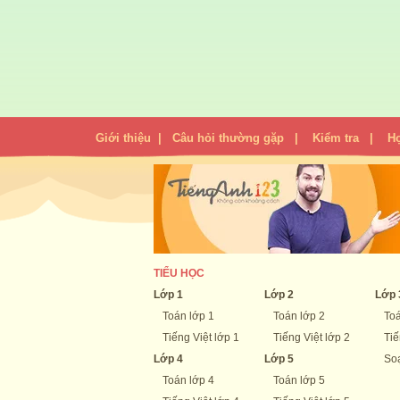
Giới thiệu
|
Câu hỏi thường gặp
|
Kiểm tra
|
H
TIỂU HỌC
Lớp 1
Lớp 2
Lớp 
Toán lớp 1
Toán lớp 2
Toá
Tiếng Việt lớp 1
Tiếng Việt lớp 2
Tiế
Lớp 4
Lớp 5
Soạ
Toán lớp 4
Toán lớp 5