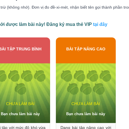
rừ (không nhớ). Đơn vị đo đề-xi-mét, nhận biết tên gọi thành phần tr
i được làm bài này! Đăng ký mua thẻ VIP
tại đây
BÀI TẬP TRUNG BÌNH
BÀI TẬP NÂNG CAO
CHƯA LÀM BÀI
CHƯA LÀM BÀI
Bạn chưa làm bài này
Bạn chưa làm bài này
i tập với mức độ khó vừa
Dạng bài tập nâng cao với