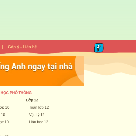
|
Góp ý - Liên hệ
 HỌC PHỔ THÔNG
Lớp 12
lớp 10
Toán lớp 12
 10
Vật Lý 12
ọc 10
Hóa học 12