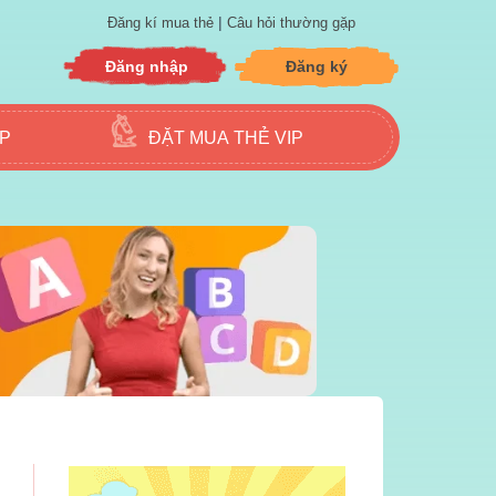
|
Đăng kí mua thẻ
Câu hỏi thường gặp
Đăng nhập
Đăng ký
ẬP
ĐẶT MUA THẺ VIP