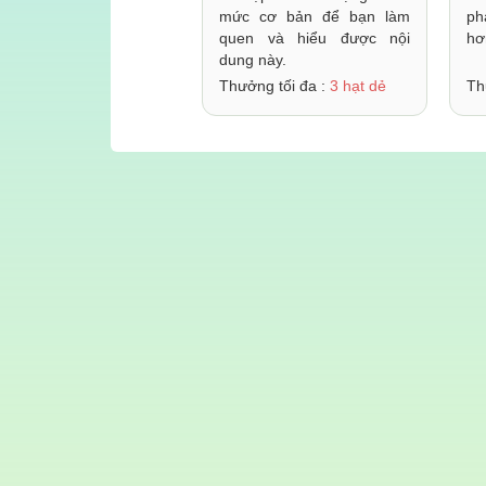
mức cơ bản để bạn làm
ph
quen và hiểu được nội
hơ
dung này.
Thưởng tối đa :
3 hạt dẻ
Th